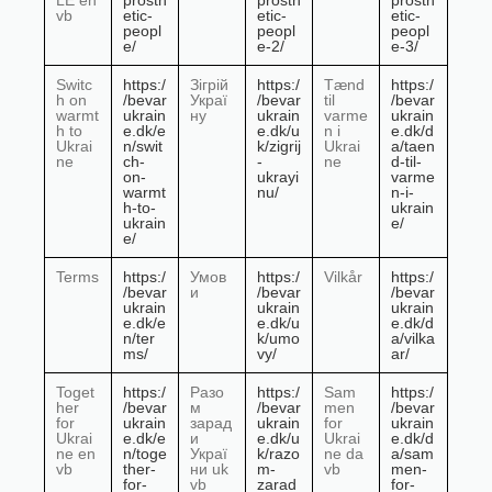
LE en
prosth
prosth
prosth
vb
etic-
etic-
etic-
peopl
peopl
peopl
e/
e-2/
e-3/
Switc
https:/
Зігрій
https:/
Tænd
https:/
h on
/bevar
Украї
/bevar
til
/bevar
warmt
ukrain
ну
ukrain
varme
ukrain
h to
e.dk/e
e.dk/u
n i
e.dk/d
Ukrai
n/swit
k/zigrij
Ukrai
a/taen
ne
ch-
-
ne
d-til-
on-
ukrayi
varme
warmt
nu/
n-i-
h-to-
ukrain
ukrain
e/
e/
Terms
https:/
Умов
https:/
Vilkår
https:/
/bevar
и
/bevar
/bevar
ukrain
ukrain
ukrain
e.dk/e
e.dk/u
e.dk/d
n/ter
k/umo
a/vilka
ms/
vy/
ar/
Toget
https:/
Разо
https:/
Sam
https:/
her
/bevar
м
/bevar
men
/bevar
for
ukrain
зарад
ukrain
for
ukrain
Ukrai
e.dk/e
и
e.dk/u
Ukrai
e.dk/d
ne en
n/toge
Украї
k/razo
ne da
a/sam
vb
ther-
ни uk
m-
vb
men-
for-
vb
zarad
for-