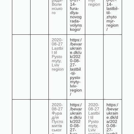
рада-
0-07-
myr
0-07-
Воли
14-
region
14-
нсько
fura-
lastbil-
го
dlya-
til-
novog
zhyto
rada-
myr-
volyns
region
kogo/
/
2020-
https:/
08-27
/bevar
Lastbi
ukrain
l til
e.dk/u
Pysto
k/202
myty,
0-08-
Lviv
27-
region
lastbil
-til-
pysto
myty-
lviv-
region
/
2020-
https:/
2020-
https:/
08-27
/bevar
08-27
/bevar
Фура
ukrain
Lastbi
ukrain
для
e.dk/u
l til
e.dk/d
Пусто
k/202
Pysto
a/202
митів
0-08-
myty,
0-08-
ськог
27-
Lviv
27-