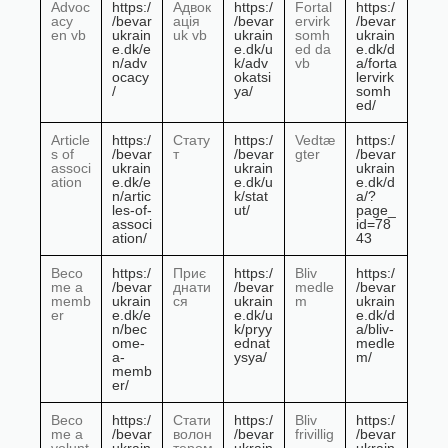
Advoc
https:/
Адвок
https:/
Fortal
https:/
acy
/bevar
ація
/bevar
ervirk
/bevar
en vb
ukrain
uk vb
ukrain
somh
ukrain
e.dk/e
e.dk/u
ed da
e.dk/d
n/adv
k/adv
vb
a/forta
ocacy
okatsi
lervirk
/
ya/
somh
ed/
Article
https:/
Стату
https:/
Vedtæ
https:/
s of
/bevar
т
/bevar
gter
/bevar
associ
ukrain
ukrain
ukrain
ation
e.dk/e
e.dk/u
e.dk/d
n/artic
k/stat
a/?
les-of-
ut/
page_
associ
id=78
ation/
43
Beco
https:/
Приє
https:/
Bliv
https:/
me a
/bevar
днати
/bevar
medle
/bevar
memb
ukrain
ся
ukrain
m
ukrain
er
e.dk/e
e.dk/u
e.dk/d
n/bec
k/pryy
a/bliv-
ome-
ednat
medle
a-
ysya/
m/
memb
er/
Beco
https:/
Стати
https:/
Bliv
https:/
me a
/bevar
волон
/bevar
frivillig
/bevar