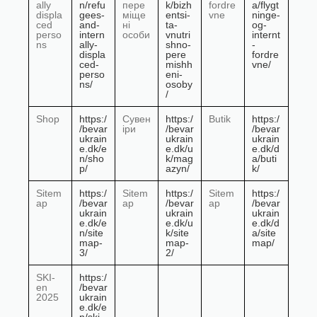
ally
n/refu
пере
k/bizh
fordre
a/flygt
displa
gees-
міще
entsi-
vne
ninge-
ced
and-
ні
ta-
og-
perso
intern
особи
vnutri
internt
ns
ally-
shno-
-
displa
pere
fordre
ced-
mishh
vne/
perso
eni-
ns/
osoby
/
Shop
https:/
Сувен
https:/
Butik
https:/
/bevar
іри
/bevar
/bevar
ukrain
ukrain
ukrain
e.dk/e
e.dk/u
e.dk/d
n/sho
k/mag
a/buti
p/
azyn/
k/
Sitem
https:/
Sitem
https:/
Sitem
https:/
ap
/bevar
ap
/bevar
ap
/bevar
ukrain
ukrain
ukrain
e.dk/e
e.dk/u
e.dk/d
n/site
k/site
a/site
map-
map-
map/
3/
2/
SKI-
https:/
en
/bevar
2025
ukrain
e.dk/e