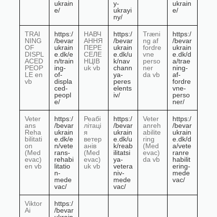
ukrain
y-
ukrain
e/
ukrayi
e/
ny/
TRAI
https:/
НАВЧ
https:/
Træni
https:/
NING
/bevar
АННЯ
/bevar
ng af
/bevar
OF
ukrain
ПЕРЕ
ukrain
fordre
ukrain
DISPL
e.dk/e
СЕЛЕ
e.dk/u
vne
e.dk/d
ACED
n/train
НЦІВ
k/nav
perso
a/trae
PEOP
ing-
uk vb
chann
ner
ning-
LE en
of-
ya-
da vb
af-
vb
displa
peres
fordre
ced-
elents
vne-
peopl
iv/
perso
e/
ner/
Veter
https:/
Реабі
https:/
Veter
https:/
ans
/bevar
літаці
/bevar
anreh
/bevar
Reha
ukrain
я
ukrain
abilite
ukrain
bilitati
e.dk/e
ветер
e.dk/u
ring
e.dk/d
on
n/vete
анів
k/reab
(Med
a/vete
(Med
rans-
(Med
ilitatsi
evac)
ranre
evac)
rehabi
evac)
ya-
da vb
habilit
en vb
litatio
uk vb
vetera
ering-
n-
niv-
mede
mede
mede
vac/
vac/
vac/
Viktor
https:/
Ai
/bevar