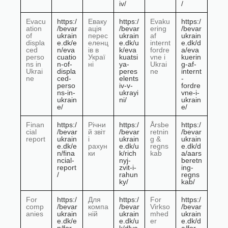
iv/
/
Evacu
https:/
Еваку
https:/
Evaku
https:/
ation
/bevar
ація
/bevar
ering
/bevar
of
ukrain
перес
ukrain
af
ukrain
displa
e.dk/e
еленц
e.dk/u
internt
e.dk/d
ced
n/eva
ів в
k/eva
fordre
a/eva
perso
cuatio
Украї
kuatsi
vne i
kuerin
ns in
n-of-
ні
ya-
Ukrai
g-af-
Ukrai
displa
peres
ne
internt
ne
ced-
elents
-
perso
iv-v-
fordre
ns-in-
ukrayi
vne-i-
ukrain
ni/
ukrain
e/
e/
Finan
https:/
Річни
https:/
Årsbe
https:/
cial
/bevar
й звіт
/bevar
retnin
/bevar
report
ukrain
і
ukrain
g &
ukrain
e.dk/e
рахун
e.dk/u
regns
e.dk/d
n/fina
ки
k/rich
kab
a/aars
ncial-
nyj-
beretn
report
zvit-i-
ing-
/
rahun
regns
ky/
kab/
For
https:/
Для
https:/
For
https:/
comp
/bevar
компа
/bevar
Virkso
/bevar
anies
ukrain
ній
ukrain
mhed
ukrain
e.dk/e
e.dk/u
er
e.dk/d