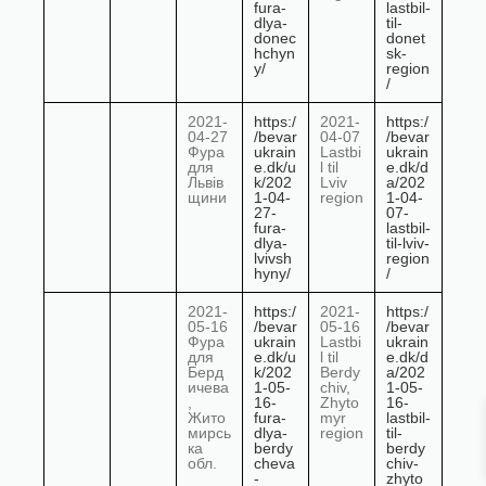
fura-
lastbil-
dlya-
til-
donec
donet
hchyn
sk-
y/
region
/
2021-
https:/
2021-
https:/
04-27
/bevar
04-07
/bevar
Фура
ukrain
Lastbi
ukrain
для
e.dk/u
l til
e.dk/d
Львів
k/202
Lviv
a/202
щини
1-04-
region
1-04-
27-
07-
fura-
lastbil-
dlya-
til-lviv-
lvivsh
region
hyny/
/
2021-
https:/
2021-
https:/
05-16
/bevar
05-16
/bevar
Фура
ukrain
Lastbi
ukrain
для
e.dk/u
l til
e.dk/d
Берд
k/202
Berdy
a/202
ичева
1-05-
chiv,
1-05-
,
16-
Zhyto
16-
Жито
fura-
myr
lastbil-
мирсь
dlya-
region
til-
ка
berdy
berdy
обл.
cheva
chiv-
-
zhyto