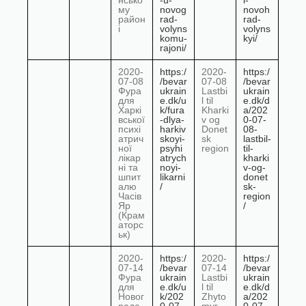
нсько
-u-
i-
му
novog
novoh
район
rad-
rad-
і
volyns
volyns
komu-
kyi/
rajoni/
2020-
https:/
2020-
https:/
07-08
/bevar
07-08
/bevar
Фура
ukrain
Lastbi
ukrain
для
e.dk/u
l til
e.dk/d
Харкі
k/fura
Kharki
a/202
вської
-dlya-
v og
0-07-
психі
harkiv
Donet
08-
атрич
skoyi-
sk
lastbil-
ної
psyhi
region
til-
лікар
atrych
kharki
ні та
noyi-
v-og-
шпит
likarni
donet
алю
/
sk-
Часів
region
Яр
/
(Крам
аторс
ьк)
2020-
https:/
2020-
https:/
07-14
/bevar
07-14
/bevar
Фура
ukrain
Lastbi
ukrain
для
e.dk/u
l til
e.dk/d
Новог
k/202
Zhyto
a/202