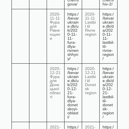
cherni
cherni
gova/
hiv-2/
2020-
https:/
2020-
https:/
11-11
/bevar
11-11
/bevar
Фура
ukrain
Lastbi
ukrain
для
e.dk/u
l til
e.dk/d
Рівне
k/202
Rivne
a/202
нщин
0-11-
region
0-11-
и
11-
11-
fura-
lastbil-
dlya-
til-
rivnen
rivne-
shhyn
region
y/
/
2020-
https:/
2020-
https:/
12-21
/bevar
12-21
/bevar
Фура
ukrain
Lastbi
ukrain
для
e.dk/u
l til
e.dk/d
Доне
k/202
Donet
a/202
цької
0-12-
sk
0-12-
облас
21-
region
21-
ті
fura-
lastbil-
dlya-
til-
donet
donet
skoyi-
sk-
oblast
region
i/
/
2021-
https:/
2021-
https:/