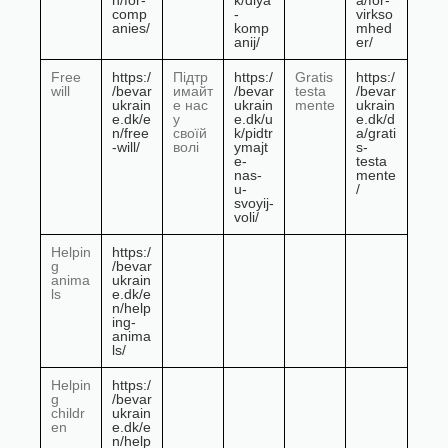
n/for-
k/dlya
a/for-
comp
-
virkso
anies/
komp
mhed
anij/
er/
Free
https:/
Підтр
https:/
Gratis
https:/
will
/bevar
имайт
/bevar
testa
/bevar
ukrain
е нас
ukrain
mente
ukrain
e.dk/e
у
e.dk/u
e.dk/d
n/free
своїй
k/pidtr
a/grati
-will/
волі
ymajt
s-
e-
testa
nas-
mente
u-
/
svoyij-
voli/
Helpin
https:/
g
/bevar
anima
ukrain
ls
e.dk/e
n/help
ing-
anima
ls/
Helpin
https:/
g
/bevar
childr
ukrain
en
e.dk/e
n/help