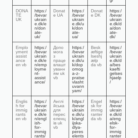
g/
DONA
https:/
Donat
https:/
Donat
https:/
TE
/bevar
e UA
/bevar
e DK
/bevar
UK
ukrain
ukrain
ukrain
e.dk/e
e.dk/u
e.dk/d
n/don
k/don
a/don
ate-
ate-
ate-
uk/
ua/
dk/
Emplo
https:/
Допо
https:/
Besk
https:/
yment
/bevar
мога
/bevar
æftige
/bevar
assist
ukrain
з
ukrain
lseshj
ukrain
ance
e.dk/e
праце
e.dk/u
ælp
e.dk/d
en vb
n/emp
влашт
k/dop
da vb
a/bes
loyme
уванн
omog
kaefti
nt-
ям uk
a-z-
gelses
assist
vb
pratse
hjaelp
ance/
vlasht
/
uvann
yam/
Englis
https:/
Англі
https:/
Engel
https:/
h for
/bevar
йська
/bevar
sk for
/bevar
immig
ukrain
для
ukrain
immig
ukrain
rants
e.dk/e
перес
e.dk/u
ranter
e.dk/d
en vb
n/engl
еленц
k/angl
da vb
a/eng
ish-
ів uk
ijska-
elsk-
for-
vb
dlya-
for-
immig
peres
immig
rants/
elents
ranter