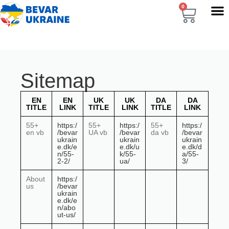
0
Sitemap
EN
EN
UK
UK
DA
DA
TITLE
LINK
TITLE
LINK
TITLE
LINK
55+
https:/
55+
https:/
55+
https:/
en vb
/bevar
UA vb
/bevar
da vb
/bevar
ukrain
ukrain
ukrain
e.dk/e
e.dk/u
e.dk/d
n/55-
k/55-
a/55-
2-2/
ua/
3/
About
https:/
us
/bevar
ukrain
e.dk/e
n/abo
ut-us/