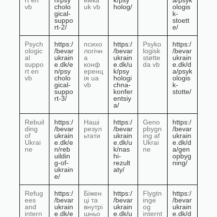
rt en
n/psy
имка
k/psy
a/psyk
vb
cholo
uk vb
holog/
ologis
gical-
k-
suppo
stoett
rt-2/
e/
Psych
https:/
психо
https:/
Psyko
https:/
ologic
/bevar
логічн
/bevar
logisk
/bevar
al
ukrain
а
ukrain
støtte
ukrain
suppo
e.dk/e
конф
e.dk/u
da vb
e.dk/d
rt en
n/psy
еренц
k/psy
a/psyk
vb
cholo
ія ua
hologi
ologis
gical-
vb
chna-
k-
suppo
konfer
stotte/
rt-3/
entsiy
a/
Rebuil
https:/
Наші
https:/
Geno
https:/
ding
/bevar
резул
/bevar
pbygn
/bevar
of
ukrain
ьтати
ukrain
ing af
ukrain
Ukrai
e.dk/e
e.dk/u
Ukrai
e.dk/d
ne
n/reb
k/nas
ne
a/gen
uildin
hi-
opbyg
g-of-
rezult
ning/
ukrain
aty/
e/
Refug
https:/
Біжен
https:/
Flygtn
https:/
ees
/bevar
ці та
/bevar
inge
/bevar
and
ukrain
внутрі
ukrain
og
ukrain
intern
e.dk/e
шньо
e.dk/u
internt
e.dk/d