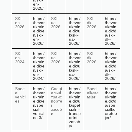
n/ski-
en-
2025/
SKI-
https:/
SKI-
https:/
SKI-
https:/
en
/bevar
ua
/bevar
dk
/bevar
2026
ukrain
2026
ukrain
2026
ukrain
e.dk/e
e.dk/u
e.dk/d
n/ski-
k/ski-
a/ski-
en-
ua-
dk-
2026/
2026/
2026/
SKI-
https:/
SKI-
https:/
SKI-
https:/
en-
/bevar
ua
/bevar
dk
/bevar
2024
ukrain
2026
ukrain
2026
ukrain
e.dk/e
e.dk/u
e.dk/d
n/ski-
k/ski-
a/ski-
en-
ua-
dk-
2024/
2026/
2026/
Speci
https:/
Спеці
https:/
Speci
https:/
al
/bevar
альні
/bevar
alkøre
/bevar
vehicl
ukrain
транс
ukrain
tøjer
ukrain
es
e.dk/e
портн
e.dk/u
e.dk/d
n/spe
і
k/spet
a/spe
cial-
засоб
sialni-
cialko
vehicl
и
transp
eretoe
es-3/
ortni-
jer/
zasob
y/