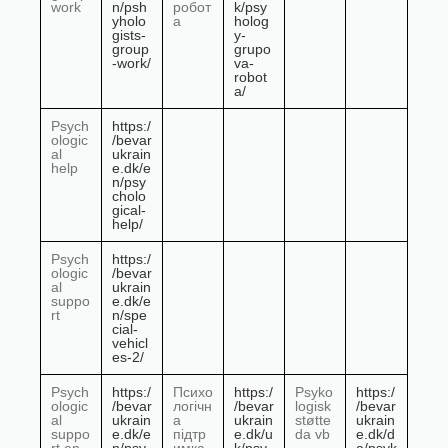
work
n/psh
робот
k/psy
yholo
а
holog
gists-
y-
group
grupo
-work/
va-
robot
a/
Psych
https:/
ologic
/bevar
al
ukrain
help
e.dk/e
n/psy
cholo
gical-
help/
Psych
https:/
ologic
/bevar
al
ukrain
suppo
e.dk/e
rt
n/spe
cial-
vehicl
es-2/
Psych
https:/
Психо
https:/
Psyko
https:/
ologic
/bevar
логічн
/bevar
logisk
/bevar
al
ukrain
а
ukrain
støtte
ukrain
suppo
e.dk/e
підтр
e.dk/u
da vb
e.dk/d