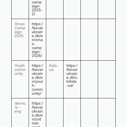
camp
aign-
2025-
2/
Xmas
https:/
Camp
/bevar
aign
ukrain
2026
e.dk/e
n/xma
s-
camp
aign-
2026/
Youth
https:/
Kids-
https:/
comm
/bevar
ua
/bevar
unity
ukrain
ukrain
e.dk/e
e.dk/u
n/yout
k/kids
h-
-ua/
comm
unity/
звітніс
https:/
ть -
/bevar
eng
ukrain
e.dk/e
n/zvit
nist-