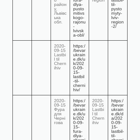
о
fura-
region
lastbil-
район
dlya-
til-
у,
pusto
pysto
Львівс
mitivs
myty-
ька
kogo-
lviv-
обл.
rajonu
region
-
-2/
lvivsk
a-obl/
2020-
https:/
09-15
/bevar
Lastbi
ukrain
l til
e.dk/u
Chern
k/202
ihiv
0-09-
15-
lastbil
-til-
cherni
hiv/
2020-
https:/
2020-
https:/
09-15
/bevar
09-15
/bevar
Фура
ukrain
Lastbi
ukrain
для
e.dk/u
l til
e.dk/d
Черні
k/202
Chern
a/202
гова
0-09-
ihiv
0-09-
15-
15-
fura-
lastbil-
dlya-
til-