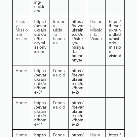
ing-
childr
en/
Histor
https:/
Історі
https:/
Histori
https:/
y,
/bevar
я,
/bevar
e,
/bevar
Missio
ukrain
місія
ukrain
Missio
ukrain
n &
e.dk/e
та
e.dk/u
n &
e.dk/d
Vision
n/hist
бачен
k/istor
Vision
a/hist
orymi
ня
iya-
orie-
ssionv
misiya
missio
ision/
-ta-
n-
bache
vision/
nnya/
Home
https:/
Голов
https:/
/bevar
на old
/bevar
ukrain
ukrain
e.dk/e
e.dk/u
n/hom
k/hom
e-3/
e-2/
Home
https:/
Голов
https:/
/bevar
на old
/bevar
ukrain
ukrain
e.dk/e
e.dk/u
n/hom
k/hom
e-4/
e-2/
Home
https:/
Голов
https:/
Hjem
https:/