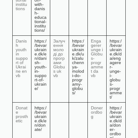
tional
on-
institu
with-
tions
danis
h-
educa
tional-
institu
tions/
Danis
https:/
Залуч
https:/
Enga
https:/
h
/bevar
ення
/bevar
gerer
/bevar
youth
ukrain
моло
ukrain
unge i
ukrain
in
e.dk/e
ді до
e.dk/u
Globu
e.dk/d
suppo
n/dani
прогр
k/zalu
s-
a/eng
rt of
sh-
ами
chenn
progr
agere
Ukrai
youth-
Globu
ya-
amme
r-
ne en
in-
s uk
molod
t da
unge-
vb
suppo
vb
i-do-
vb
i-
rt-of-
progr
globu
ukrain
amy-
s-
e/
globu
progr
s/
amme
t/
Donat
https:/
Doner
https:/
e
/bevar
ordbo
/bevar
prosth
ukrain
g
ukrain
etic
e.dk/e
e.dk/d
n/don
a/don
ate/
er-
ordbo