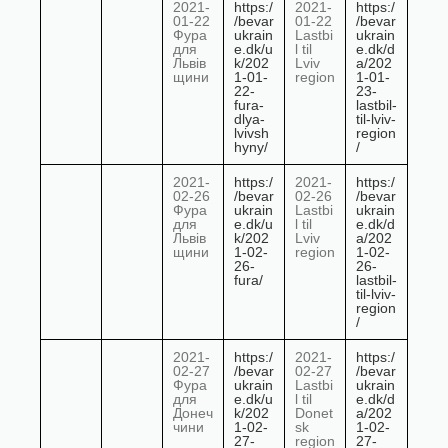
2021-
https:/
2021-
https:/
01-22
/bevar
01-22
/bevar
Фура
ukrain
Lastbi
ukrain
для
e.dk/u
l til
e.dk/d
Львів
k/202
Lviv
a/202
щини
1-01-
region
1-01-
22-
23-
fura-
lastbil-
dlya-
til-lviv-
lvivsh
region
hyny/
/
2021-
https:/
2021-
https:/
02-26
/bevar
02-26
/bevar
Фура
ukrain
Lastbi
ukrain
для
e.dk/u
l til
e.dk/d
Львів
k/202
Lviv
a/202
щини
1-02-
region
1-02-
26-
26-
fura/
lastbil-
til-lviv-
region
/
2021-
https:/
2021-
https:/
02-27
/bevar
02-27
/bevar
Фура
ukrain
Lastbi
ukrain
для
e.dk/u
l til
e.dk/d
Донеч
k/202
Donet
a/202
чини
1-02-
sk
1-02-
27-
region
27-