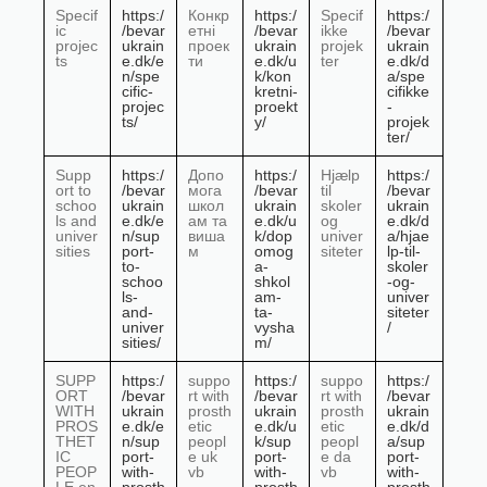
Specif
https:/
Конкр
https:/
Specif
https:/
ic
/bevar
етні
/bevar
ikke
/bevar
projec
ukrain
проек
ukrain
projek
ukrain
ts
e.dk/e
ти
e.dk/u
ter
e.dk/d
n/spe
k/kon
a/spe
cific-
kretni-
cifikke
projec
proekt
-
ts/
y/
projek
ter/
Supp
https:/
Допо
https:/
Hjælp
https:/
ort to
/bevar
мога
/bevar
til
/bevar
schoo
ukrain
школ
ukrain
skoler
ukrain
ls and
e.dk/e
ам та
e.dk/u
og
e.dk/d
univer
n/sup
виша
k/dop
univer
a/hjae
sities
port-
м
omog
siteter
lp-til-
to-
a-
skoler
schoo
shkol
-og-
ls-
am-
univer
and-
ta-
siteter
univer
vysha
/
sities/
m/
SUPP
https:/
suppo
https:/
suppo
https:/
ORT
/bevar
rt with
/bevar
rt with
/bevar
WITH
ukrain
prosth
ukrain
prosth
ukrain
PROS
e.dk/e
etic
e.dk/u
etic
e.dk/d
THET
n/sup
peopl
k/sup
peopl
a/sup
IC
port-
e uk
port-
e da
port-
PEOP
with-
vb
with-
vb
with-