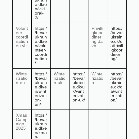
ukrain
e.dk/e
n/vikt
orai-
2/
Volunt
https:/
Frivilli
https:/
eer
/bevar
gkoor
/bevar
coordi
ukrain
dineri
ukrain
nation
e.dk/e
ng da
e.dk/d
en vb
n/volu
vb
a/frivill
nteer-
igkoor
coordi
dineri
nation
ng/
/
Winte
https:/
Winte
https:/
Winte
https:/
rizatio
/bevar
rizatio
/bevar
rizatio
/bevar
n-en
ukrain
n-uk
ukrain
n
ukrain
e.dk/e
e.dk/u
e.dk/d
n/wint
k/wint
a/wint
erizati
erizati
erizati
on-
on-uk/
on/
en/
Xmas
https:/
Camp
/bevar
aign
ukrain
2025
e.dk/e
n/xma
s-