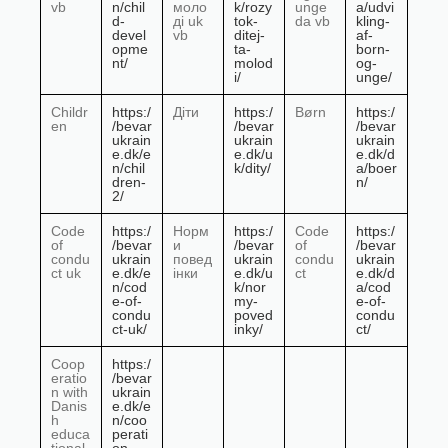
vb
n/chil
моло
k/rozy
unge
a/udvi
d-
ді uk
tok-
da vb
kling-
devel
vb
ditej-
af-
opme
ta-
born-
nt/
molod
og-
i/
unge/
Childr
https:/
Діти
https:/
Børn
https:/
en
/bevar
/bevar
/bevar
ukrain
ukrain
ukrain
e.dk/e
e.dk/u
e.dk/d
n/chil
k/dity/
a/boer
dren-
n/
2/
Code
https:/
Норм
https:/
Code
https:/
of
/bevar
и
/bevar
of
/bevar
condu
ukrain
повед
ukrain
condu
ukrain
ct uk
e.dk/e
інки
e.dk/u
ct
e.dk/d
n/cod
k/nor
a/cod
e-of-
my-
e-of-
condu
poved
condu
ct-uk/
inky/
ct/
Coop
https:/
eratio
/bevar
n with
ukrain
Danis
e.dk/e
h
n/coo
educa
perati