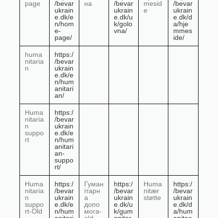
page
/bevar
на
/bevar
mesid
/bevar
ukrain
ukrain
e
ukrain
e.dk/e
e.dk/u
e.dk/d
n/hom
k/golo
a/hje
e-
vna/
mmes
page/
ide/
huma
https:/
nitaria
/bevar
n
ukrain
e.dk/e
n/hum
anitari
an/
Huma
https:/
nitaria
/bevar
n
ukrain
suppo
e.dk/e
rt
n/hum
anitari
an-
suppo
rt/
Huma
https:/
Гуман
https:/
Huma
https:/
nitaria
/bevar
ітарн
/bevar
nitær
/bevar
n
ukrain
а
ukrain
støtte
ukrain
suppo
e.dk/e
допо
e.dk/u
e.dk/d
rt-Old
n/hum
мога-
k/gum
a/hum