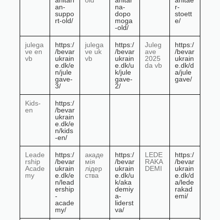
anitari
old
anitar
anitae
an-
na-
r-
suppo
dopo
stoett
rt-old/
moga
e/
-old/
julega
https:/
julega
https:/
Juleg
https:/
ve en
/bevar
ve uk
/bevar
ave
/bevar
vb
ukrain
vb
ukrain
2025
ukrain
e.dk/e
e.dk/u
da vb
e.dk/d
n/jule
k/jule
a/jule
gave-
gave-
gave/
3/
2/
Kids-
https:/
en
/bevar
ukrain
e.dk/e
n/kids
-en/
Leade
https:/
акаде
https:/
LEDE
https:/
rship
/bevar
мія
/bevar
RAKA
/bevar
Acade
ukrain
лідер
ukrain
DEMI
ukrain
my
e.dk/e
ства
e.dk/u
e.dk/d
n/lead
k/aka
a/lede
ership
demiy
rakad
-
a-
emi/
acade
liderst
my/
va/