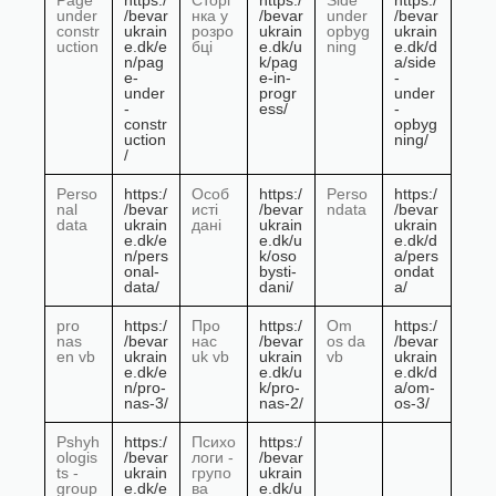
Page
https:/
Сторі
https:/
Side
https:/
under
/bevar
нка у
/bevar
under
/bevar
constr
ukrain
розро
ukrain
opbyg
ukrain
uction
e.dk/e
бці
e.dk/u
ning
e.dk/d
n/pag
k/pag
a/side
e-
e-in-
-
under
progr
under
-
ess/
-
constr
opbyg
uction
ning/
/
Perso
https:/
Особ
https:/
Perso
https:/
nal
/bevar
исті
/bevar
ndata
/bevar
data
ukrain
дані
ukrain
ukrain
e.dk/e
e.dk/u
e.dk/d
n/pers
k/oso
a/pers
onal-
bysti-
ondat
data/
dani/
a/
pro
https:/
Про
https:/
Om
https:/
nas
/bevar
нас
/bevar
os da
/bevar
en vb
ukrain
uk vb
ukrain
vb
ukrain
e.dk/e
e.dk/u
e.dk/d
n/pro-
k/pro-
a/om-
nas-3/
nas-2/
os-3/
Pshyh
https:/
Психо
https:/
ologis
/bevar
логи -
/bevar
ts -
ukrain
групо
ukrain
group
e.dk/e
ва
e.dk/u