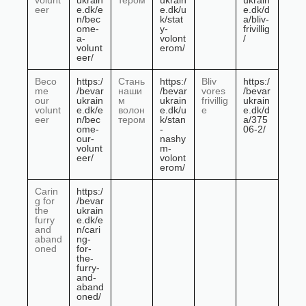
volunt
ukrain
тером
ukrain
ukrain
eer
e.dk/e
e.dk/u
e.dk/d
n/bec
k/stat
a/bliv-
ome-
y-
frivillig
a-
volont
/
volunt
erom/
eer/
Beco
https:/
Стань
https:/
Bliv
https:/
me
/bevar
наши
/bevar
vores
/bevar
our
ukrain
м
ukrain
frivillig
ukrain
volunt
e.dk/e
волон
e.dk/u
e
e.dk/d
eer
n/bec
тером
k/stan
a/375
ome-
-
06-2/
our-
nashy
volunt
m-
eer/
volont
erom/
Carin
https:/
g for
/bevar
the
ukrain
furry
e.dk/e
and
n/cari
aband
ng-
oned
for-
the-
furry-
and-
aband
oned/