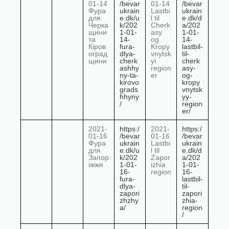
01-14
/bevar
01-14
/bevar
Фура
ukrain
Lastbi
ukrain
для
e.dk/u
l til
e.dk/d
Черка
k/202
Cherk
a/202
щини
1-01-
asy
1-01-
та
14-
og
14-
Кіров
fura-
Kropy
lastbil-
оград
dlya-
vnytsk
til-
щини
cherk
yi
cherk
ashhy
region
asy-
ny-ta-
er
og-
kirovo
kropy
grads
vnytsk
hhyny
yy-
/
region
er/
2021-
https:/
2021-
https:/
01-16
/bevar
01-16
/bevar
Фура
ukrain
Lastbi
ukrain
для
e.dk/u
l til
e.dk/d
Запор
k/202
Zapor
a/202
іжжя
1-01-
izhia
1-01-
16-
region
16-
fura-
lastbil-
dlya-
til-
zapori
zapori
zhzhy
zhia-
a/
region
/