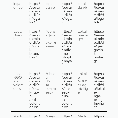
legal
https:/
legal
https:/
legal
https:/
en vb
/bevar
ua vb
/bevar
da vb
/bevar
ukrain
ukrain
ukrain
e.dk/e
e.dk/u
e.dk/d
n/lega
k/lega
a/lega
l-2/
l/
l-3/
Local
https:/
Геогр
https:/
Lokalf
https:/
Branc
/bevar
афічн
/bevar
orenin
/bevar
hes
ukrain
е
ukrain
ger
ukrain
e.dk/e
охопл
e.dk/u
e.dk/d
n/loca
ення
k/geo
a/geo
l-
grafic
grafis
branc
hne-
k-
hes/
ohopl
omfan
ennya
g/
/
Local
https:/
Місце
https:/
Lokal
https:/
NGO'
/bevar
ві
/bevar
e
/bevar
s and
ukrain
НУО
ukrain
NGO’
ukrain
volent
e.dk/e
та
e.dk/u
er og
e.dk/d
eers
n/loca
волон
k/mist
frivillig
a/lokal
l-ngo-
тери
sevi-
e
e-
s-
nuo-
ngo-
and-
ta-
er-og-
volent
volont
frivillig
eers/
ery/
e/
Medic
https:/
Меди
https:/
Medic
https:/