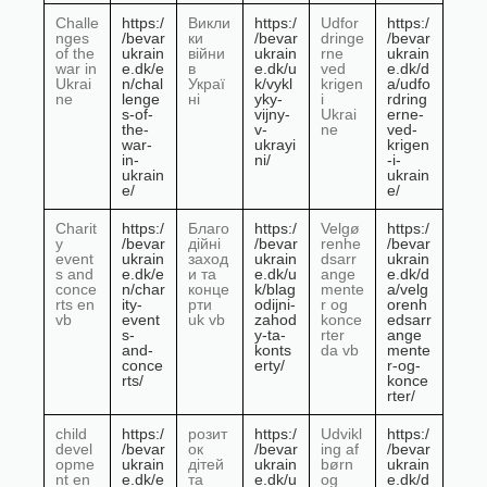
Challe
https:/
Викли
https:/
Udfor
https:/
nges
/bevar
ки
/bevar
dringe
/bevar
of the
ukrain
війни
ukrain
rne
ukrain
war in
e.dk/e
в
e.dk/u
ved
e.dk/d
Ukrai
n/chal
Украї
k/vykl
krigen
a/udfo
ne
lenge
ні
yky-
i
rdring
s-of-
vijny-
Ukrai
erne-
the-
v-
ne
ved-
war-
ukrayi
krigen
in-
ni/
-i-
ukrain
ukrain
e/
e/
Charit
https:/
Благо
https:/
Velgø
https:/
y
/bevar
дійні
/bevar
renhe
/bevar
event
ukrain
заход
ukrain
dsarr
ukrain
s and
e.dk/e
и та
e.dk/u
ange
e.dk/d
conce
n/char
конце
k/blag
mente
a/velg
rts en
ity-
рти
odijni-
r og
orenh
vb
event
uk vb
zahod
konce
edsarr
s-
y-ta-
rter
ange
and-
konts
da vb
mente
conce
erty/
r-og-
rts/
konce
rter/
child
https:/
розит
https:/
Udvikl
https:/
devel
/bevar
ок
/bevar
ing af
/bevar
opme
ukrain
дітей
ukrain
børn
ukrain
nt en
e.dk/e
та
e.dk/u
og
e.dk/d