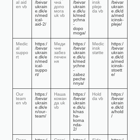
al aid
/bevar
чна
/bevar
insk
/bevar
en vb
ukrain
допо
ukrain
pleje
ukrain
e.dk/e
мога
e.dk/u
da vb
e.dk/d
n/med
uk vb
k/med
a/med
ical-
ychna
icinsk-
aid-2/
-
pleje/
dopo
moga/
Medic
https:/
Меди
https:/
Medic
https:/
al
/bevar
чне
/bevar
insk
/bevar
suppo
ukrain
забез
ukrain
støtte
ukrain
rt
e.dk/e
печен
e.dk/u
e.dk/d
n/med
ня
k/med
a/med
ical-
ychne
icinsk-
suppo
-
stoett
rt/
zabez
e/
peche
nnya/
Our
https:/
Наша
https:/
Hold
https:/
team
/bevar
коман
/bevar
da vb
/bevar
en vb
ukrain
да uk
ukrain
ukrain
e.dk/e
vb
e.dk/u
e.dk/d
n/our-
k/nas
a/hold
team/
ha-
/
koma
nda-
2/