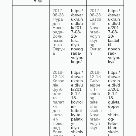
eng/
2017-
https:/
2017-
https:/
08-28
/bevar
08-28
/bevar
Фура
ukrain
Lastbi
ukrain
для
e.dk/u
l til
e.dk/d
Новог
k/201
Novo
a/201
рада-
7-08-
hrad-
7-08-
Воли
28-
Volyn
28-
нсько
fura-
skyi
lastbil-
го та
dlya-
og
til-
Овруч
novog
Ovruc
novoh
а
rada-
h
rad-
volyns
volyns
kogo/
kyi/
2018-
https:/
2018-
https:/
12-18
/bevar
12-18
/bevar
Ковро
ukrain
Gulvt
ukrain
лін,
e.dk/u
æppe
e.dk/d
футб
k/201
r, T-
a/201
олки
8-12-
shirts
8-12-
та
18-
og
18-
палат
kovrol
telte
gulvta
ки
in-
til en
epper
для
futbol
skole i
-t-
школ
ky-ta-
Novo
shirts-
и у
palatk
hrad-
og-
Новог
y-
Volyn
telte-
рад-
dlya-
skyi
til-en-
Воли
shkoly
skole-