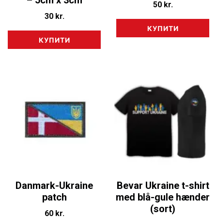
– 5cm x 3cm
50
kr.
30
kr.
КУПИТИ
КУПИТИ
Danmark-Ukraine
Bevar Ukraine t-shirt
patch
med blå-gule hænder
(sort)
60
kr.