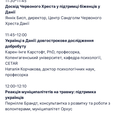
11:30–11:45
Досвід Червоного Хреста у підтримці біженців у
Данії
Яннік Бисп, директор, Центр Сандголм Червоного
Хреста Данії
11:45–12:00
Українці в Данії: довгострокове дослідження
добробуту
Карен-Інге Карстофт, PhD, професорка,
Копенгагенський університет, кафедра психології,
CETAR
Наталія Корчакова, доктор психологічних наук,
професорка
12:00–12:10
Реакція муніципалітетів на травму: підтримка
українців
Пернілле Брандт, консультантка з розвитку та роботи з
волонтерами, муніципалітет Орхус