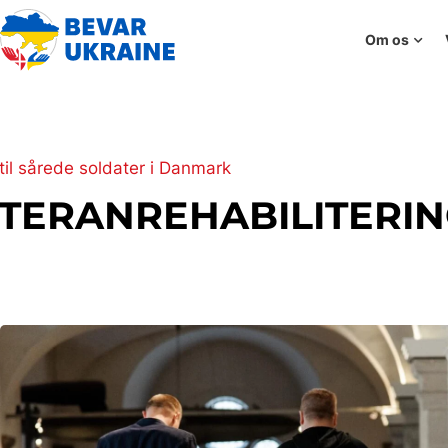
Om os
 til sårede soldater i Danmark
TERANREHABILITERIN