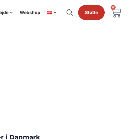
0
ejde
Webshop
Støtte
ter i Danmark