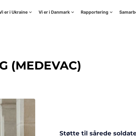
Vi er i Ukraine
Vi er i Danmark
Rapportering
Samarb
G (MEDEVAC)
Støtte til sårede solda