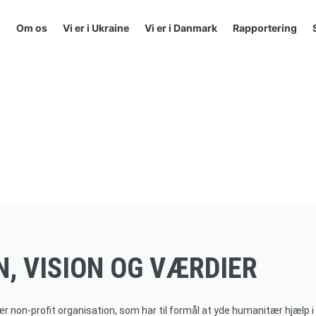
Om os
Vi er i Ukraine
Vi er i Danmark
Rapportering
N, VISION OG VÆRDIER
non-profit organisation, som har til formål at yde humanitær hjælp i 