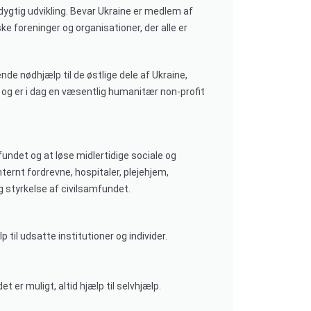
ygtig udvikling. Bevar Ukraine er medlem af
foreninger og organisationer, der alle er
nde nødhjælp til de østlige dele af Ukraine,
2 og er i dag en væsentlig humanitær non-profit
fundet og at løse midlertidige sociale og
ternt fordrevne, hospitaler, plejehjem,
 styrkelse af civilsamfundet.
il udsatte institutioner og individer.
t er muligt, altid hjælp til selvhjælp.