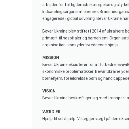
arbejder for fattigdomsbekæmpelse og styrkels
Indsamlingsorganisationernes Brancheorganisa
engagerede i global udvikling. Bevar Ukraine ha
Bevar Ukraine blev stiftet i 2014
af ukrainere b
primært til hospitaler og børnehjem. Organisati
organisation, som yder livreddende hjælp.
MISSION
Bevar Ukraine eksisterer for at forbedre levevil
økonomiske problematikker. Bevar Ukraine yder h
børnehjem, forældreløse børn og handicappede.
VISION
Bevar Ukraine beskæftiger sig med transport af 
VÆRDIER
Hjælp
til selvhjælp: Vi lægger vægt på den ukrain