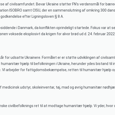
e af civilsamfundet. Bevar Ukraine støtter FN’s verdensmål for bæred
tion ISOBRO samt CISU, der en sammenslutning af omkring 300 danske 
r godkendelse efter Ligningsloven § 8 A.
osiddende i Danmark,
da konflikten oprindeligt startede. Fokus var at se
onen voksede eksplosivt da krigen for alvor brød ud d. 24. februar 202
kår for udsatte Ukrainere. Formålet er er støtte udviklingen af civilsam
umanitær hjælp til befolkningen i Ukraine, herunder ydes bistand til in
 VI arbejder for fattigdomsbekæmpelse, retten til humanitær hjælp og
medicinsk udstyr, skoleinventar, tøj, mad og øvrig humanitær nødhjælp t
ske civilbefolknings ret til at modtage humanitær hjælp. Vi yder, hvor de