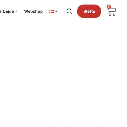
0
arbejde
Webshop
Støtte