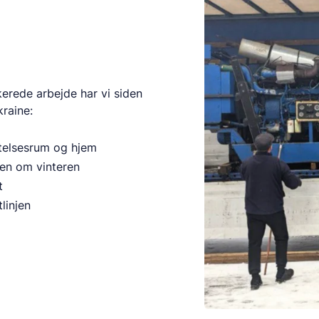
kerede arbejde har vi siden
kraine:
ttelsesrum og hjem
men om vinteren
t
linjen