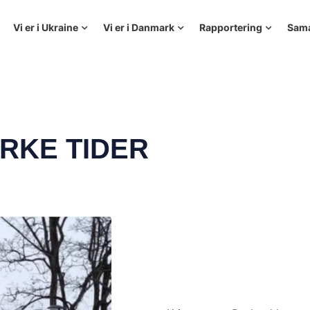
Vi er i Ukraine
Vi er i Danmark
Rapportering
Sam
ØRKE TIDER