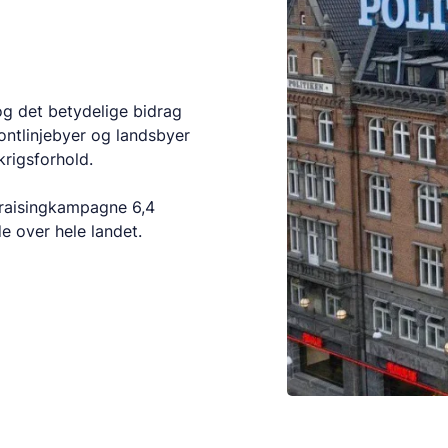
og det betydelige bidrag
frontlinjebyer og landsbyer
rigsforhold.
draisingkampagne 6,4
de over hele landet.