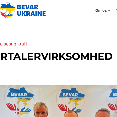
Om os
elsesrig kraft
RTALERVIRKSOMHED