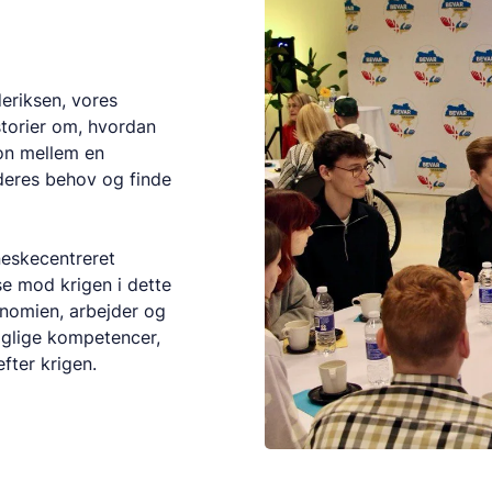
eriksen, vores
storier om, hvordan
ion mellem en
 deres behov og finde
eskecentreret
se mod krigen i dette
konomien, arbejder og
faglige kompetencer,
fter krigen.