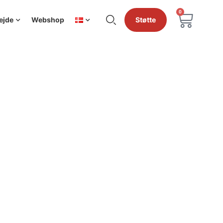
0
ejde
Webshop
Støtte