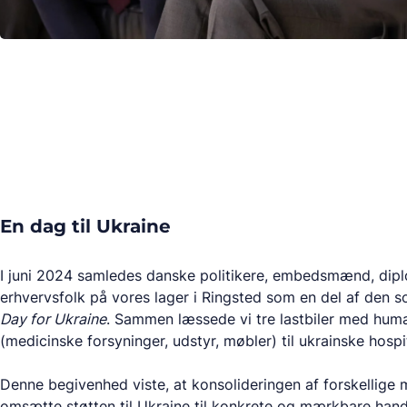
En dag til Ukraine
I juni 2024 samledes danske politikere, embedsmænd, dip
erhvervsfolk på vores lager i Ringsted som en del af den soc
Day for Ukraine
. Sammen læssede vi tre lastbiler med hum
(medicinske forsyninger, udstyr, møbler) til ukrainske hospit
Denne begivenhed viste, at konsolideringen af forskellige 
omsætte støtten til Ukraine til konkrete og mærkbare hand