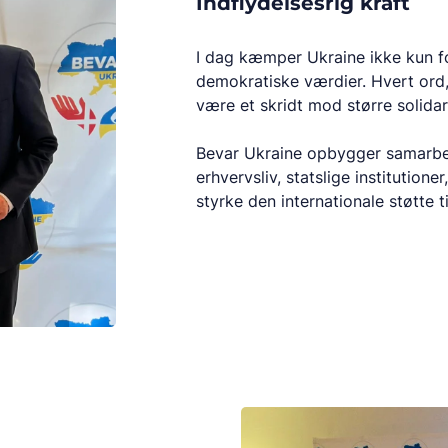
Indflydelsesrig kraft
I dag kæmper Ukraine ikke kun fo
demokratiske værdier. Hvert ord,
være et skridt mod større solidari
Bevar Ukraine opbygger samarbej
erhvervsliv, statslige institution
styrke den internationale støtte ti