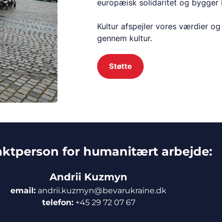
europæisk solidaritet og bygger
Kultur afspejler vores værdier og
gennem kultur.
Støtte
ktperson for humanitært arbejde:
Andrii Kuzmyn
email:
andrii.kuzmyn@bevarukraine.dk
telefon:
+45 29 72 07 67