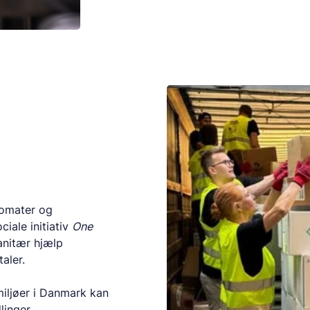
lomater og
iale initiativ
One
anitær hjælp
aler.
miljøer i Danmark kan
linger.