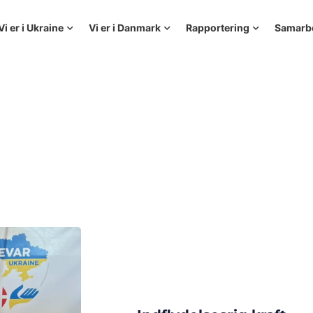
Vi er i Ukraine
Vi er i Danmark
Rapportering
Samarb