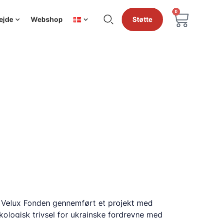
0
ejde
Webshop
Støtte
a Velux Fonden gennemført et projekt med
kologisk trivsel for ukrainske fordrevne med