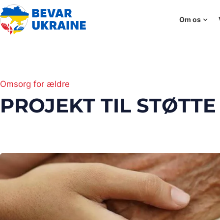
Om os
Omsorg for ældre
PROJEKT TIL STØTT