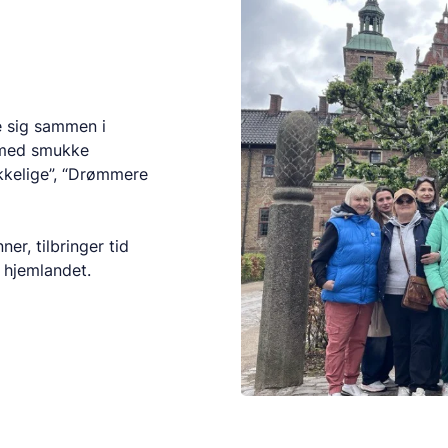
e sig sammen i
r med smukke
kkelige”, “Drømmere
er, tilbringer tid
 hjemlandet.