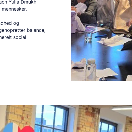
ach Yulia Dmukh
e mennesker.
undhed og
genopretter balance,
erelt social