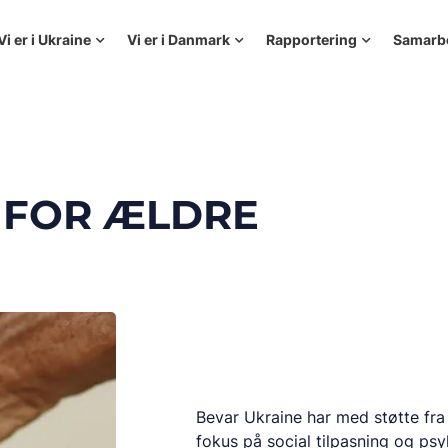
Vi er i Ukraine
Vi er i Danmark
Rapportering
Samarb
E FOR ÆLDRE
Bevar Ukraine har med støtte fr
fokus på social tilpasning og psy