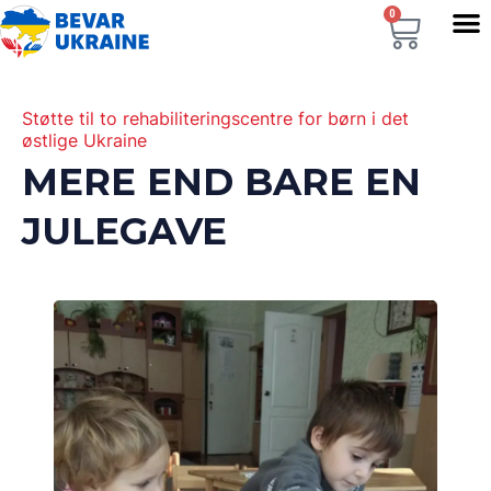
0
Støtte til to rehabiliteringscentre for børn i det
østlige Ukraine
MERE END BARE EN
JULEGAVE