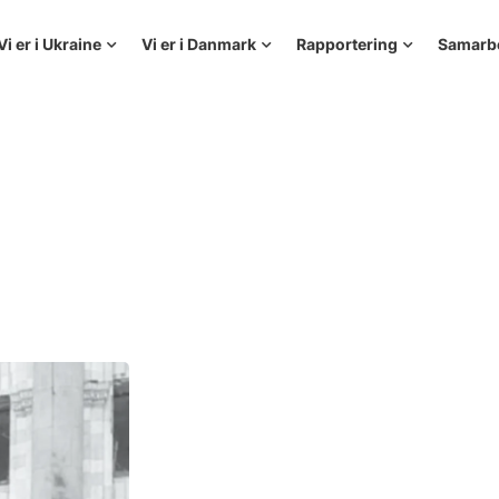
Vi er i Ukraine
Vi er i Danmark
Rapportering
Samarb