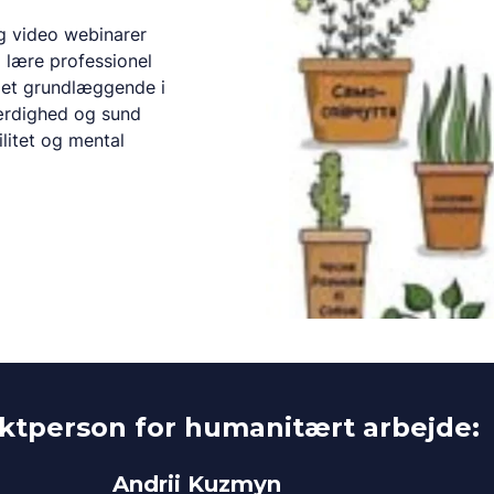
og video webinarer
 lære professionel
det grundlæggende i
ærdighed og sund
ilitet og mental
ktperson for humanitært arbejde:
Andrii Kuzmyn