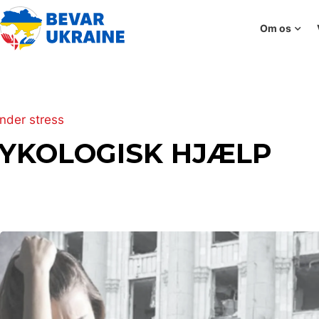
Om os
under stress
YKOLOGISK HJÆLP