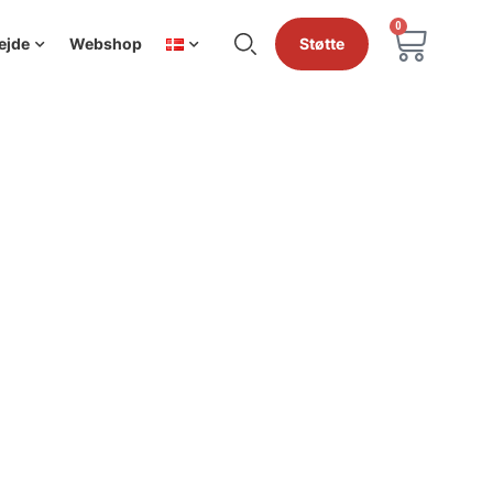
0
ejde
Webshop
Støtte