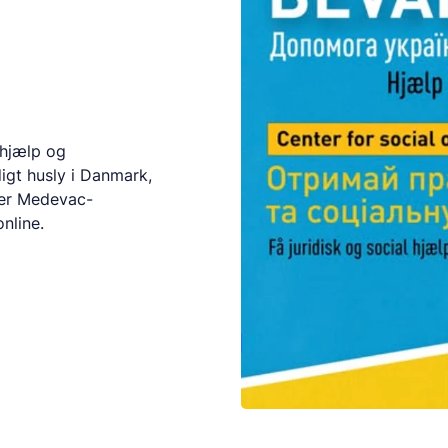
 hjælp og
digt husly i Danmark,
der Medevac-
nline.