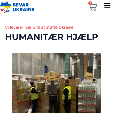
0
Vi leverer hjælp til at støtte Ukraine
HUMANITÆR HJÆLP