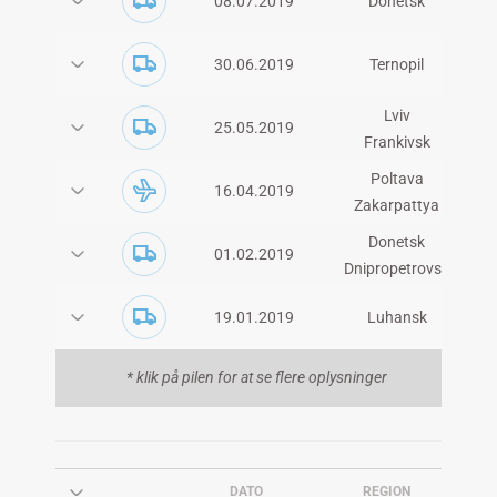
08.07.2019
Donetsk
30.06.2019
Ternopil
Lviv
25.05.2019
Frankivsk
Poltava
16.04.2019
Zakarpattya
Frankivsk
Donetsk
01.02.2019
Lviv
Dnipropetrovsk
Kmelnytskyy
Chernivtsi
Kirovograd
19.01.2019
Luhansk
Odesa
* klik på pilen for at se flere oplysninger
DATO
REGION