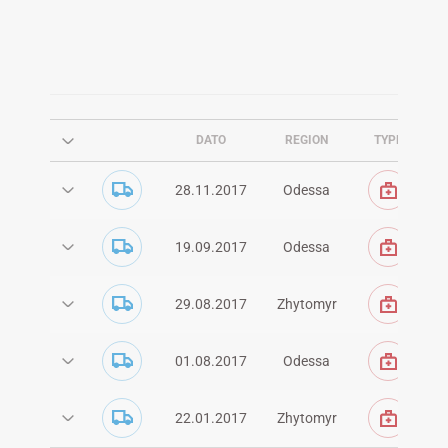
DATO
REGION
TYPE
M
Bi
28.11.2017
Odessa
Ta
Bi
19.09.2017
Odessa
Sa
N
29.08.2017
Zhytomyr
Z
Bi
01.08.2017
Odessa
Od
№
Z
22.01.2017
Zhytomyr
Zh