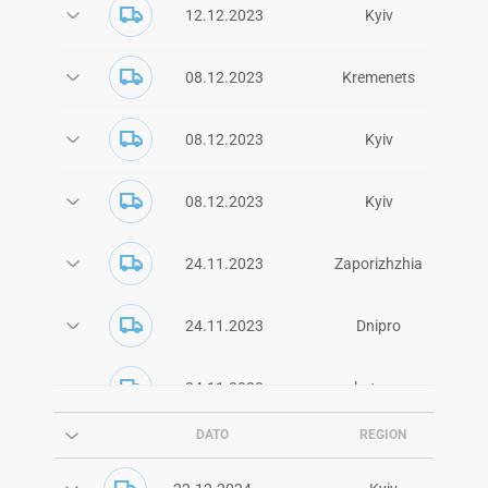
12.12.2023
Kyiv
Berezhany
07.11.2022
Bakhmut
08.12.2023
Kremenets
19.10.2022
Poltava
08.12.2023
Kyiv
Mykolayiv
19.10.2022
Kharkiv
08.12.2023
Kyiv
Poltava khab , Kramatorsʹk,
08.10.2022
Bakhmut
24.11.2023
Zaporizhzhia
Lviv hub*
08.10.2022
Odesa
24.11.2023
Dnipro
05.10.2022
Lviv hub*
24.11.2023
zhytomyr
29.09.2022
Ivano-Frankivsʹk
DATO
REGION
18.11.2023
Berdychiv
27.09.2022
Bila Tserkva, Kyiv-regionen