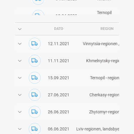
Ternopil
18.04.2020
Zhytomyr
DATO
REGION
Cherkasy
16.04.2020
Donetsk
12.11.2021
Vinnytsia-regionen ,Turbiv
Ternopil
28.02.2020
Khmelnytskyy
Kherson
Dnepropetrovsk
11.11.2021
Khmelnytsky-regionen
Poltava
23.02.2020
Ternopil
Rivne
15.09.2021
Ternopil - regionen
Kyiv
* klik på pilen for at se flere oplysninger
Mykolaiv
Kharkiv
27.06.2021
Cherkasy-regionen
Lviv
26.06.2021
Zhytomyr-regionen
06.06.2021
Lviv-regionen, landsbyen Turyn