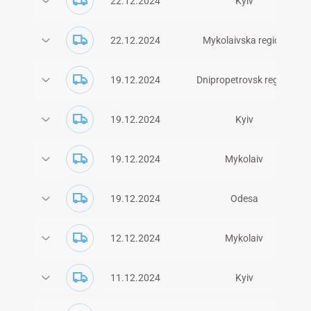
22.12.2024
Kyiv
18.11.2023
Zaporizhzhia
22.09.2022
Vinnytsia-regionen ,Turbiv
22.12.2024
Mykolaivska region
16.11.2023
Zaporizhia
09.09.2022
Vinnytsia
19.12.2024
Dnipropetrovsk region
16.11.2023
Kyiv
05.09.2022
Kyiv
19.12.2024
Kyiv
15.11.2023
Kharkiv
03.09.2022
Zhytomyr hub*
19.12.2024
Mykolaiv
12.11.2023
Kyiv
22.08.2022
Mykolaiv
19.12.2024
Odesa
12.11.2023
Mykolaiv
28.07.2022
Ivano-Frankivsk hub*/Mykola
12.12.2024
Mykolaiv
10.11.2023
Kherson
27.07.2022
Ternopil hub*
11.12.2024
Kyiv
09.11.2023
Dnipro
25.07.2022
Zaporizhzhia