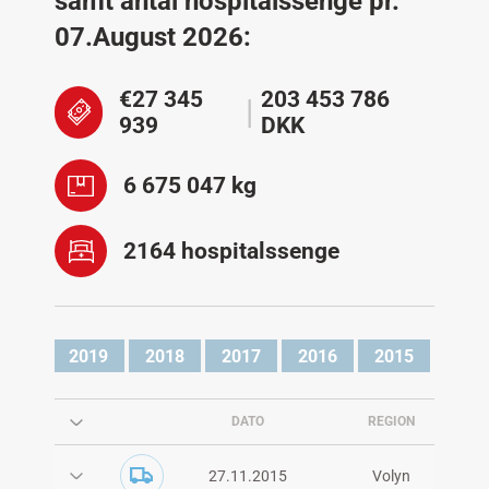
samt antal hospitalssenge pr.
07.August 2026:
€27 345
203 453 786
939
DKK
6 675 047 kg
2164 hospitalssenge
2020
2019
2018
2017
2016
2015
DATO
REGION
27.11.2015
Volyn