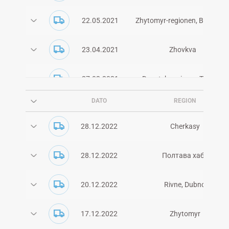
22.05.2021
Zhytomyr-regionen, Berdychi
23.04.2021
Zhovkva
27.02.2021
Donetsk-regionen Toretsk
DATO
REGION
27.02.2021
Lviv-regionen
28.12.2022
Cherkasy
23.01.2021
Lviv
28.12.2022
Полтава хаб*
Zaporizhia
16.01.2021
Donetsk
20.12.2022
Rivne, Dubno
Cherkasy-regionen
16.01.2021
Kirovograd-regionen
17.12.2022
Zhytomyr
* klik på pilen for at se flere oplysninger