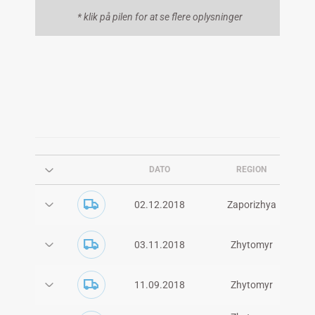
Z
* klik på pilen for at se flere oplysninger
DATO
REGION
02.12.2018
Zaporizhya
03.11.2018
Zhytomyr
11.09.2018
Zhytomyr