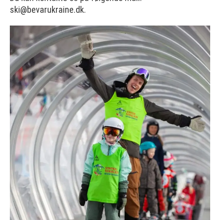
ski@bevarukraine.dk
.