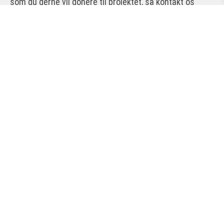
som du gerne vil donere til projektet, så kontakt os
gerne. Mere præcist er vi interesserede i alpinski i
længden 110-140 cm, støvler i str. 35-43 og hjelme i
børnestørrelse. Børnene bruger ikke skistave. Vi
modtager også gerne funktionelt og godt børneskitøj.