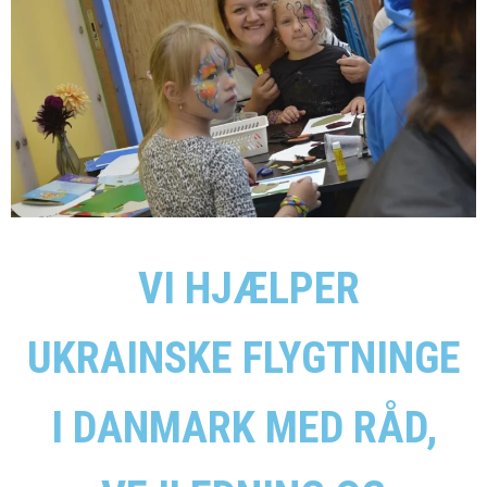
VI HJÆLPER
UKRAINSKE FLYGTNINGE
I DANMARK MED RÅD,