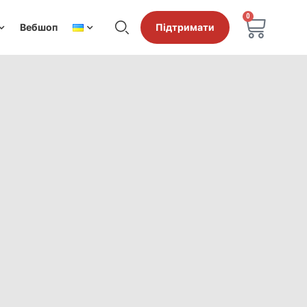
0
Вебшоп
Підтримати