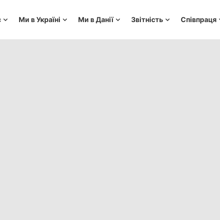
с
Ми в Україні
Ми в Данії
Звітність
Співпраця