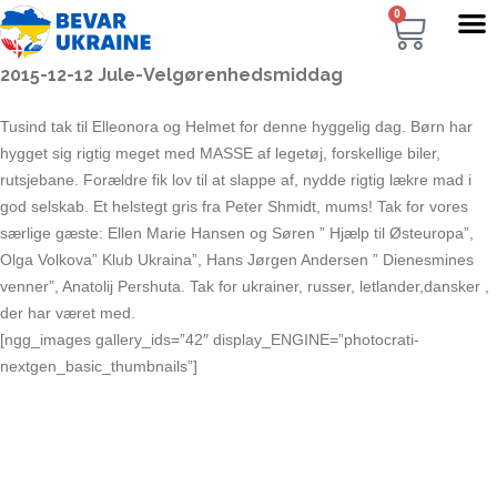
0
2015-12-12 Jule-Velgørenhedsmiddag
Tusind tak til Elleonora og Helmet for denne hyggelig dag. Børn har
hygget sig rigtig meget med MASSE af legetøj, forskellige biler,
rutsjebane. Forældre fik lov til at slappe af, nydde rigtig lækre mad i
god selskab. Et helstegt gris fra Peter Shmidt, mums! Tak for vores
særlige gæste: Ellen Marie Hansen og Søren ” Hjælp til Østeuropa”,
Olga Volkova” Klub Ukraina”, Hans Jørgen Andersen ” Dienesmines
venner”, Anatolij Pershuta. Tak for ukrainer, russer, letlander,dansker ,
der har været med.
[ngg_images gallery_ids=”42″ display_ENGINE=”photocrati-
nextgen_basic_thumbnails”]