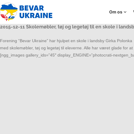
Om os
2015-12-11 Skolemøbler, tøj og legetøj til en skole i lands
Forening “Bevar Ukraine” har hjulpet en skole i landsby Girka Polonka
med skolemøbler, tøj og legetøj til eleverne. Alle har været glade for at
[ngg_images gallery_ids=”45″ display_ENGINE=”photocrati-nextgen_ba