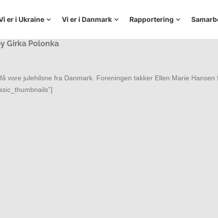
Vi er i Ukraine
Vi er i Danmark
Rapportering
Samarb
by Girka Polonka
 få vore julehilsne fra Danmark. Foreningen takker Ellen Marie Hansen for
sic_thumbnails”]