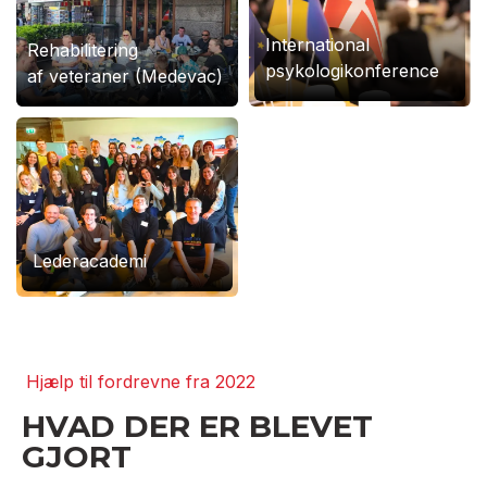
International
Rehabilitering
psykologikonference
af veteraner (Medevac)
Lederacademi
Hjælp til fordrevne fra 2022
HVAD DER ER BLEVET
GJORT