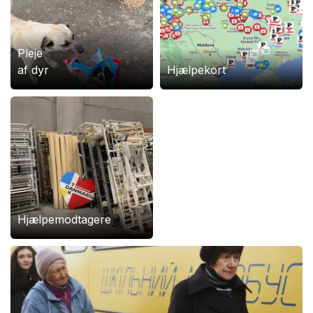
Pleje
af dyr
Hjælpekort
106345
mail@bevarukraine.dk
Hjælpemodtagere
Reg. 9570 Konto: 13630496
IBAN: DK0730000013630496
BIC/SWIFT: DABADKKK