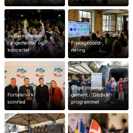
Velgørenhedsar-
rangementer og
Frivilligkoordi-
koncerter
nering
Ungdomsenga-
Fortalervirk-
gement i 'Globus'-
somhed
programmet