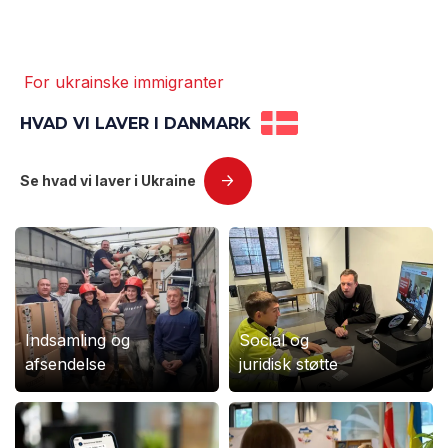
For ukrainske immigranter
HVAD VI LAVER I DANMARK
Se hvad vi laver i Ukraine
Indsamling og
Social og
afsendelse
juridisk støtte