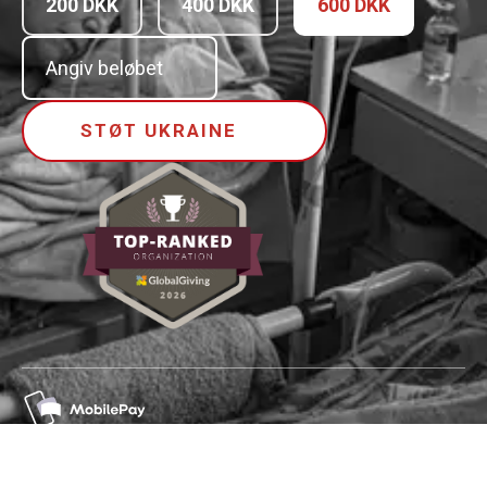
200 DKK
400 DKK
600 DKK
STØT UKRAINE
106345