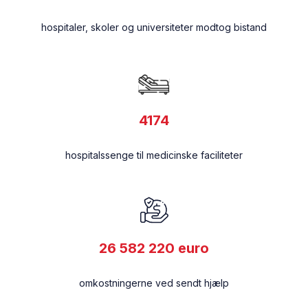
hospitaler, skoler og universiteter modtog bistand
mail@bevarukraine.dk
Reg. 9570 Konto: 13630496
IBAN: DK0730000013630496
4174
BIC/SWIFT: DABADKKK
hospitalssenge til medicinske faciliteter
26 582 220
euro
omkostningerne ved sendt hjælp