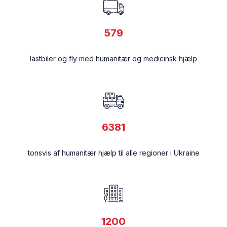
200 DKK
400 DKK
600 DKK
579
lastbiler og fly med humanitær og medicinsk hjælp
STØT UKRAINE
6381
tonsvis af humanitær hjælp til alle regioner i Ukraine
106345
1200