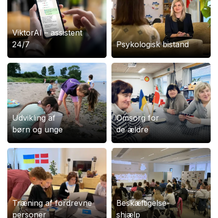
ViktorAI – assistent
24/7
Psykologisk bistand
Udvikling af
Omsorg for
børn og unge
de ældre
Træning af fordrevne
Beskæftigelse-
personer
shjælp