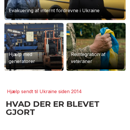
Evakuering af internt fordrevne i Ukraine
Vi har hjulpet ukrainske immigranter i Danmark
siden 2022
STØT UKRAINERE PÅ
Hjælp med
Reintegration af
generatorer
veteraner
VEJEN MOD
GENOPRETNING OG NYE
MULIGHEDER!
Hjælp sendt til Ukraine siden 2014
HVAD DER ER BLEVET
Hver en øre tæller. Tilmeld dig et månedligt
GJORT
abonnement