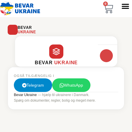
0
BEVAR
UKRAINE
📎
BEVAR
UKRAINE
OGSÅ TILGÆNGELIG I
Velkommen til Viktor AI
Registrer dig gratis for at komme i gang.
Telegram
WhatsApp
Bevar Ukraine
— hjælp til ukrainere i Danmark.
REGISTRER →
Spørg om dokumenter, regler, bolig og meget mere.