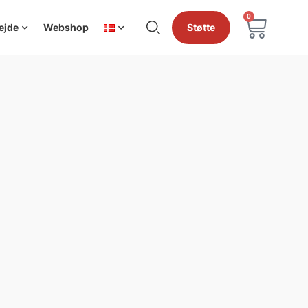
0
ejde
Webshop
Støtte