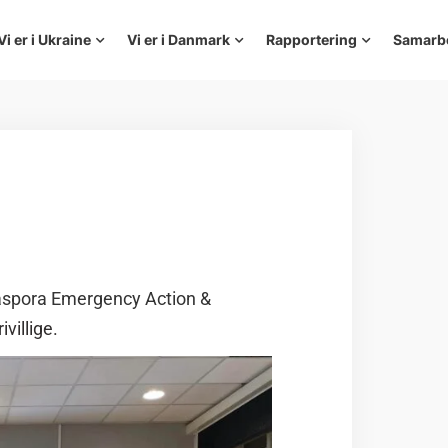
Vi er i Ukraine
Vi er i Danmark
Rapportering
Samarb
spora Emergency Action &
villige.