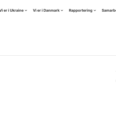
Vi er i Ukraine
Vi er i Danmark
Rapportering
Samarb