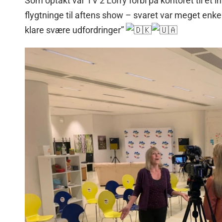
Som optakt var
TV 2 Lorry
forbi på kontoret til et
flygtninge til aftens show – svaret var meget enke
klare svære udfordringer”