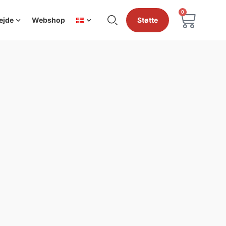
0
ejde
Webshop
Støtte