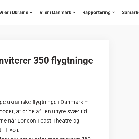
Vi er i Ukraine
Vi er i Danmark
Rapportering
Samarb
nviterer 350 flygtninge
ge ukrainske flygtninge i Danmark –
oget, at grine af i en uhyre svær tid.
erne når
London Toast Theatre
og
i Tivoli.