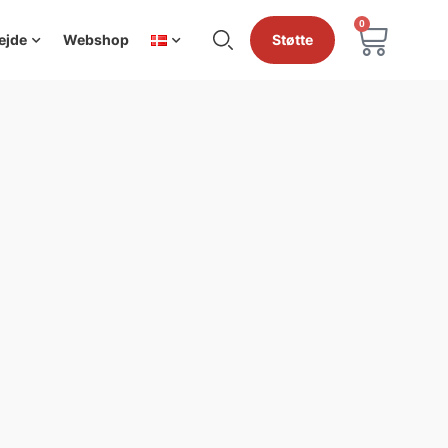
0
ejde
Webshop
Støtte