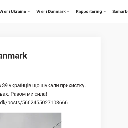
Vi er i Ukraine
Vi er i Danmark
Rapportering
Samarb
Danmark
з 39 українців що шукали прихистку.
вах. Разом ми сила!
e.dk/posts/5662455027103666