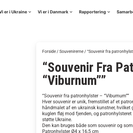
Vi er i Ukraine
Vi er i Danmark
Rapportering
Samarb
Forside
/
Souvenirerne
/ “Souvenir fra patronhyls
“Souvenir Fra Pat
“Viburnum””
“Souvenir fra patronhylster – “Viburnum””
Hver souvenir er unik, fremstillet af et patro
håndmalet af en ukrainsk kunstner, hvilket 
kuglen fløj mod fjenden, og patronhylsteret b
støtte Ukraine.
Den kan bruges både som souvenir og som 
Patronhylster Ø4 x 16,5 cm