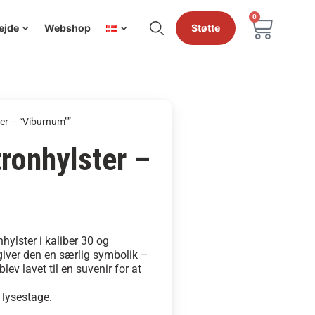
0
ejde
Webshop
Støtte
ter – “Viburnum””
ronhylster –
nhylster i kaliber 30 og
giver den en særlig symbolik –
lev lavet til en suvenir for at
lysestage.