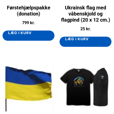
Førstehjælpspakke
Ukrainsk flag med
(donation)
våbenskjold og
flagpind (20 x 12 cm.)
799
kr.
25
kr.
LÆG I KURV
LÆG I KURV