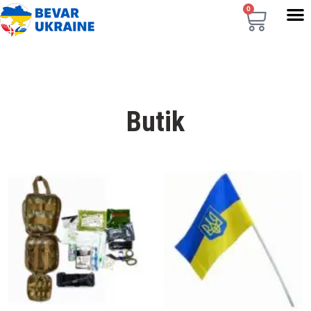
0
Butik