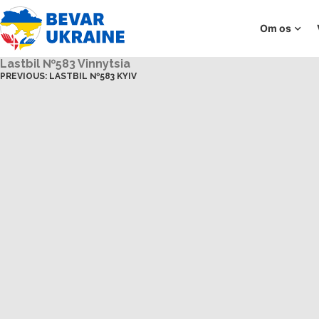
Om os
Lastbil №583 Vinnytsia
PREVIOUS:
LASTBIL №583 KYIV