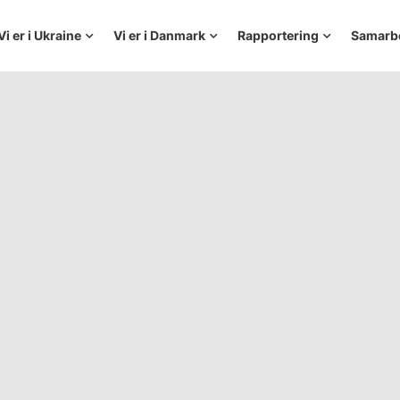
Vi er i Ukraine
Vi er i Danmark
Rapportering
Samarb