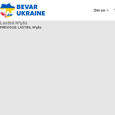
Om os
Lastbil №562
PREVIOUS:
LASTBIL №561