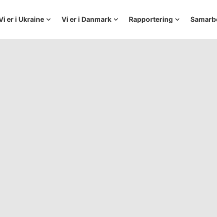
Vi er i Ukraine
Vi er i Danmark
Rapportering
Samarb