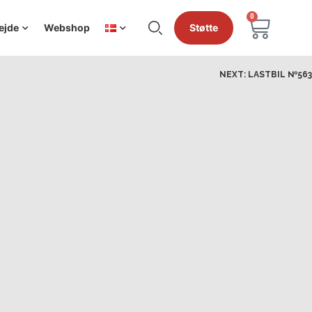
0
ejde
Webshop
Støtte
NEXT:
LASTBIL №563