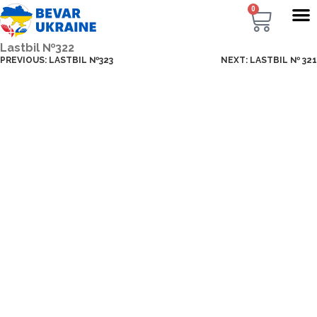
0
Lastbil №322
PREVIOUS:
LASTBIL №323
NEXT:
LASTBIL № 321