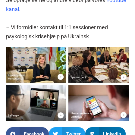
Se optagelserne og andre videor på vores
Youtube
kanal
.
– Vi formidler kontakt til 1:1 sessioner med
psykologisk krisehjælp på Ukrainsk.
Facebook
Twitter
LinkedIn