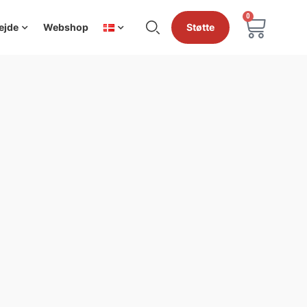
0
ejde
Webshop
Støtte