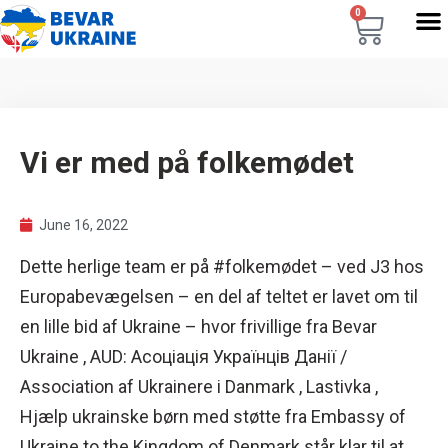
0
Vi er med på folkemødet
June 16, 2022
Dette herlige team er på #folkemødet – ved J3 hos
Europabevægelsen – en del af teltet er lavet om til
en lille bid af Ukraine – hvor frivillige fra Bevar
Ukraine , AUD: Асоціація Українців Данії /
Association af Ukrainere i Danmark , Lastivka ,
Hjælp ukrainske børn med støtte fra Embassy of
Ukraine to the Kingdom of Denmark står klar til at