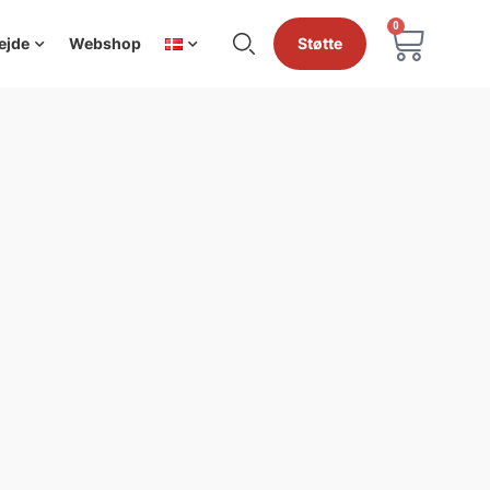
0
ejde
Webshop
Støtte