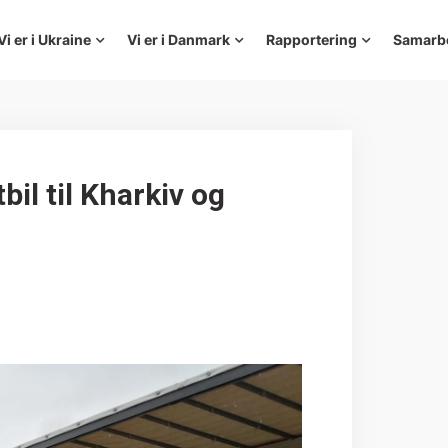
Vi er i Ukraine
Vi er i Danmark
Rapportering
Samarb
il til Kharkiv og