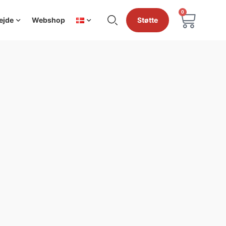
0
ejde
Webshop
Støtte