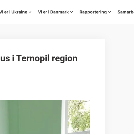
Vi er i Ukraine
Vi er i Danmark
Rapportering
Samarb
us i Ternopil region