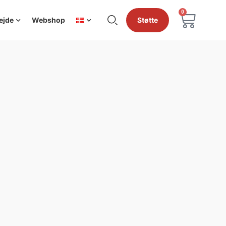
0
ejde
Webshop
Støtte