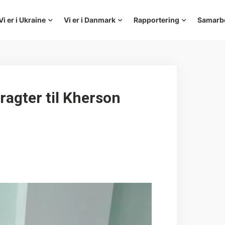
Vi er i Ukraine
Vi er i Danmark
Rapportering
Samarb
agter til Kherson