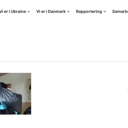
Vi er i Ukraine
Vi er i Danmark
Rapportering
Samarb