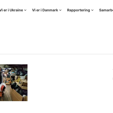
Vi er i Ukraine
Vi er i Danmark
Rapportering
Samarb