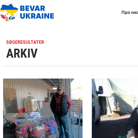
Про на
SØGERESULTATER
ARKIV