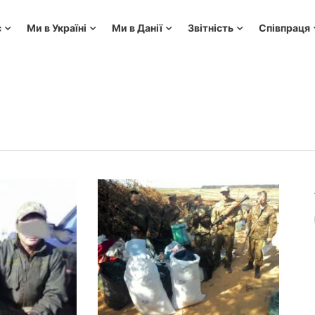
с
Ми в Україні
Ми в Данії
Звітність
Співпраця