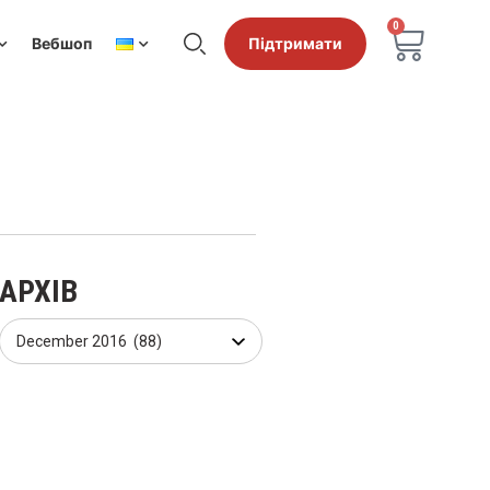
0
Вебшоп
Підтримати
АРХІВ