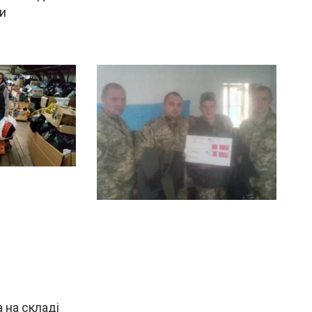
ди
 на складі