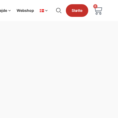
0
ejde
Webshop
Støtte