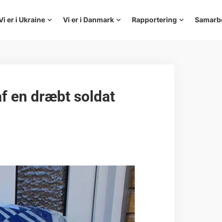
Vi er i Ukraine
Vi er i Danmark
Rapportering
Samarb
af en dræbt soldat