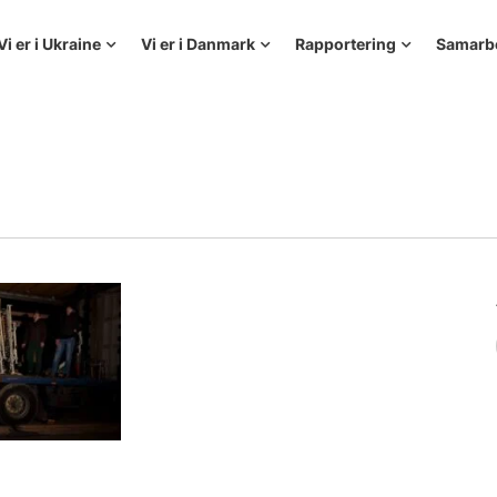
Vi er i Ukraine
Vi er i Danmark
Rapportering
Samarb