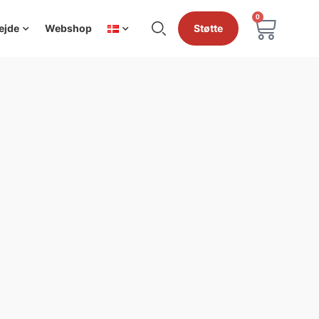
0
ejde
Webshop
Støtte