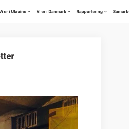
Vi er i Ukraine
Vi er i Danmark
Rapportering
Samarb
tter