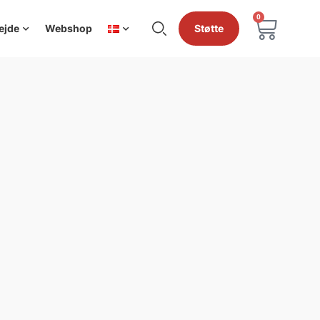
0
ejde
Webshop
Støtte