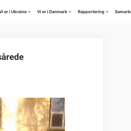
Vi er i Ukraine
Vi er i Danmark
Rapportering
Samarb
sårede