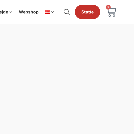
0
ejde
Webshop
Støtte