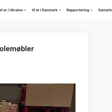
Vi er i Ukraine
Vi er i Danmark
Rapportering
Samarb
kolemøbler