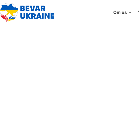
Om os
ІННА Виховання Без 
Данії. Як Будувати 
Насильств