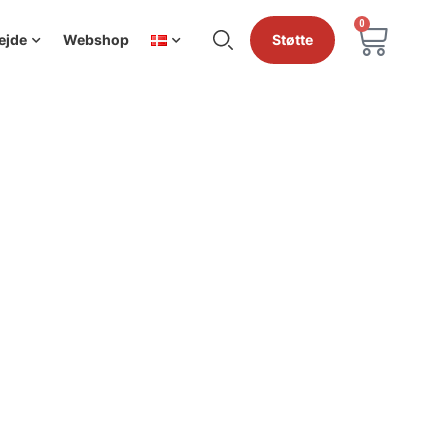
0
ejde
Webshop
Støtte