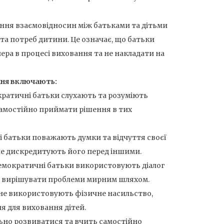
ння взаємовідносин між батьками та дітьми
 та потреб дитини. Це означає, що батьки
ера в процесі виховання та не накладати на
ння включають:
кратичні батьки слухають та розуміють
самостійно приймати рішення в тих
і батьки поважають думки та відчуття своєї
не дискредитують його перед іншими.
Демократичні батьки використовують діалог
ей вирішувати проблеми мирним шляхом.
 не використовують фізичне насильство,
я для виховання дітей.
льно розвиватися та вчить самостійно