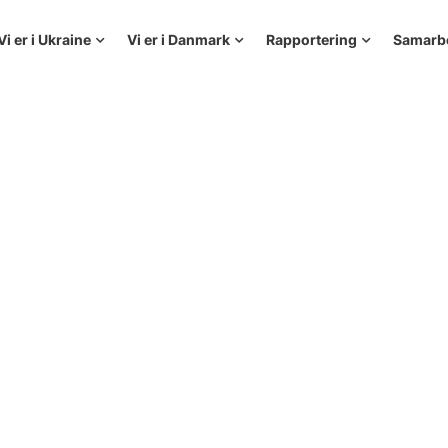
Vi er i Ukraine
Vi er i Danmark
Rapportering
Samarb
Покарання В
Кордони Без
а.