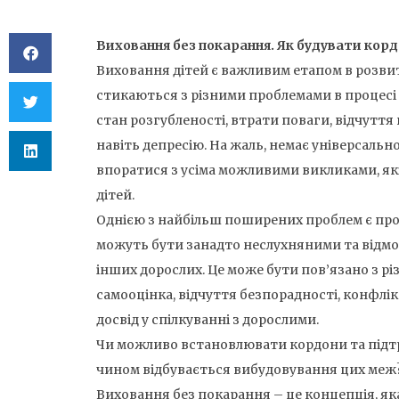
Виховання без покарання. Як будувати корд
Виховання дітей є важливим етапом в розвитк
стикаються з різними проблемами в процесі
стан розгубленості, втрати поваги, відчутт
навіть депресію. На жаль, немає універсальн
впоратися з усіма можливими викликами, як
дітей.
Однією з найбільш поширених проблем є про
можуть бути занадто неслухняними та відмо
інших дорослих. Це може бути пов’язано з р
самооцінка, відчуття безпорадності, конфлі
досвід у спілкуванні з дорослими.
Чи можливо встановлювати кордони та підт
чином відбувається вибудовування цих меж
Виховання без покарання – це концепція, яка