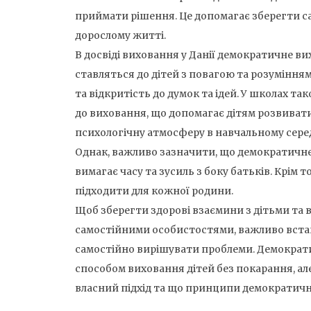
приймати рішення. Це допомагає зберегти са
дорослому житті.
В досвіді виховання у Данії демократичне в
ставляться до дітей з повагою та розуміння
та відкритість до думок та ідей. У школах 
до виховання, що допомагає дітям розвивати
психологічну атмосферу в навчальному сере
Однак, важливо зазначити, що демократичне
вимагає часу та зусиль з боку батьків. Крім т
підходити для кожної родини.
Щоб зберегти здорові взаємини з дітьми та 
самостійними особистостями, важливо вста
самостійно вирішувати проблеми. Демокра
способом виховання дітей без покарання, ал
власний підхід та що принципи демократичн