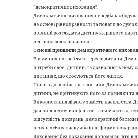
“демократичне виховання”.
Демократичне виховання передбачає будува
на основі рівноправності та поваги до думок
повинні розглядати дитину як рівного партн
неї свою волю насильно.
Основні принципи демократичного вихова
Розуміння потреб та інтересів дитини. Демо
потреби своєї дитини, та дозволяють йому 
питаннях, що стосуються його життя.
Повага до особистості дитини. Демократичн
дитини, не критикують його за помилки та 
Використання діалогу замість насильства. 
для вирішення конфліктів та навчають діт
Відсутність покарань. Демократичні батьки
психологічну тиску або інші форми покаранн
Виховання без покарання допомагає дітя ві