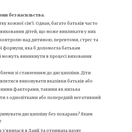
они без насильства.
у кожної сім’ї. Однак, багато батьків часто
 виховання дітей, що може викликати у них
я контролю над дитиною, перевтоми, стрес та
ої формули, яка б допомогла батькам
і можуть виникнути в процесі виховання
блеми зі ставленням до дисципліни. Діти
влятися виконувати вказівки батьків або
ізними факторами, такими як низька
кти з однолітками або попередній негативний
римувати дисципліну без покарань? Яким
?
 з’явилася в Данії та отримала назву