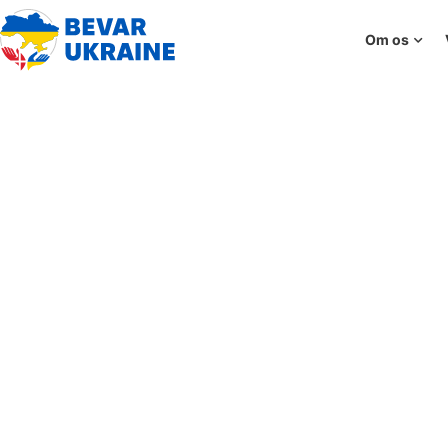
Om os
АЛЛА. Як Не Луснути