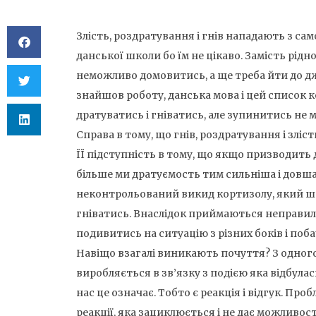
Злість, роздратування і гнів нападають з само
данської школи бо їм не цікаво. Замість рідн
неможливо домовитись, а ще треба йти до д
знайшов роботу, данська мова і цей список 
дратуватись і гніватись, але зупинитись не 
Справа в тому, що гнів, роздратування і зліс
ЇЇ підступність в тому, що якщо призводить д
більше ми дратуємость тим сильніша і довша
неконтрольований викид кортизолу, який шт
гніватись. Внаслідок приймаються неправил
подивитись на ситуацію з різних боків і по
Навіщо взагалі виникають почуття? З одного
виробляється в зв’язку з подією яка відбулас
нас це означає. Тобто є реакція і відгук. Проб
реакції, яка зациклюється і не дає можливост