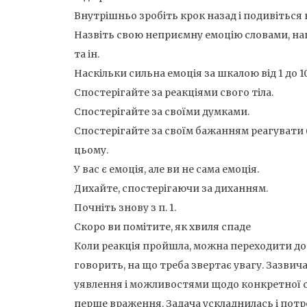
Внутрішньо зробіть крок назад і подивіться 
Назвіть свою неприємну емоцію словами, нап
та ін.
Наскільки сильна емоція за шкалою від 1 до 1
Спостерігайте за реакціями свого тіла.
Спостерігайте за своїми думками.
Спостерігайте за своїм бажанням реагувати (
цьому.
У вас є емоція, але ви не сама емоція.
Дихайте, спостерігаючи за диханням.
Почніть знову з п. 1.
Скоро ви помітите, як хвиля спаде
Коли реакція пройшла, можна переходити до 
говорить, на що треба звертає увагу. Зазвич
уявлення і можливостями щодо конкретної сит
перше враження. Задача ускладнилась і потре