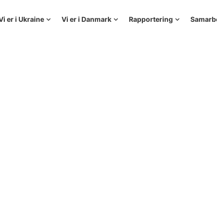
Vi er i Ukraine
Vi er i Danmark
Rapportering
Samarb
 Від Злості