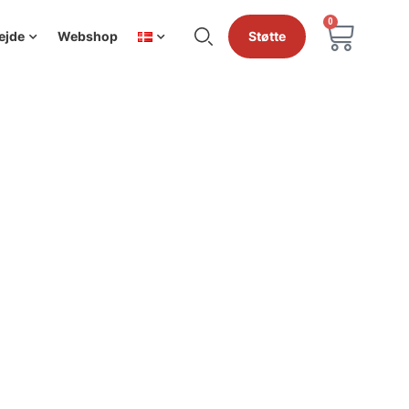
0
ejde
Webshop
Støtte