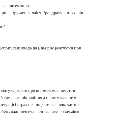
на свою емоцію.
риклад: у мене є злість/роздратування/гнів
00?
спонуканням до дії), ніяк не реагуючи при
відгуку, тобто про що мені моє почуття
ай там є не співпадіння з нашим власним
уації і страх не впоратись з нею. Але це
бує уважного ставлення, часу, роздумів в