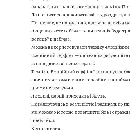
означає, чи є шанси з цим впоратись і як. Пов
Як навчитись проживати злість, роздратуванн
По-перше, це нормально, що ваша психіка мо
Якщо ви дасте собі час то ця реакція буде т
вогонь” в цей час.
Можна використовувати техніку емоційний 
Емоційний серфінг — ця техніка регуляції і
із поведінкової психотерапії.
Техніка “Емоційний серфінг” пропонує не бло
звичним автоматичним способом, а приймати
цьому не реагуючи.
Як хвилі, емоції приходять і йдуть.
Погоджуючись з реальністю і радикально при
ми можемо істотно полегшити біль і стражд
поведінки.
Хід практики: