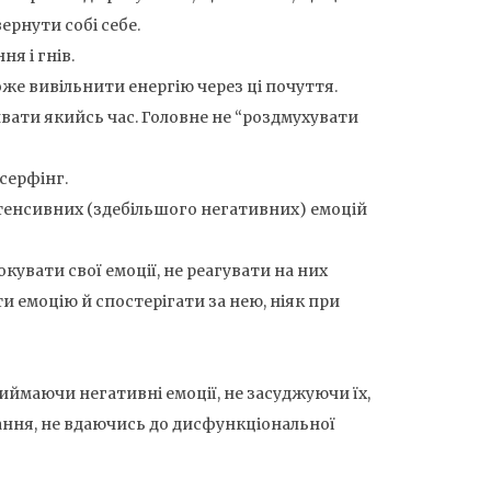
ернути собі себе.
я і гнів.
же вивільнити енергію через ці почуття.
ривати якийсь час. Головне не “роздмухувати
серфінг.
нтенсивних (здебільшого негативних) емоцій
кувати свої емоції, не реагувати на них
 емоцію й спостерігати за нею, ніяк при
ймаючи негативні емоції, не засуджуючи їх,
ання, не вдаючись до дисфункціональної