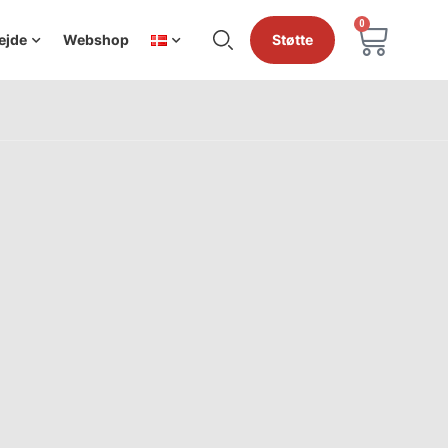
0
ejde
Webshop
Støtte