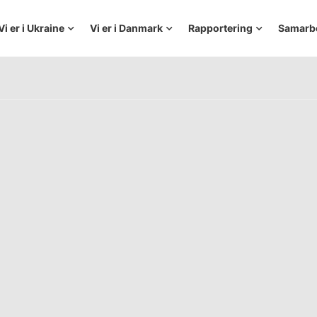
Vi er i Ukraine
Vi er i Danmark
Rapportering
Samarb