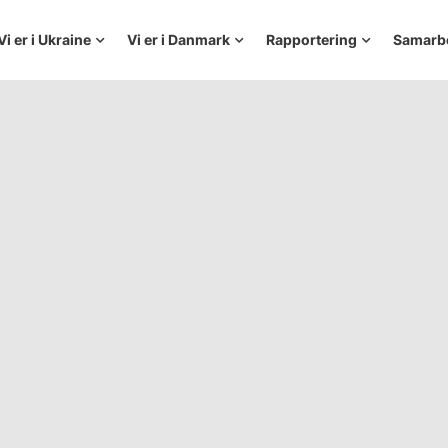
Vi er i Ukraine
Vi er i Danmark
Rapportering
Samarb