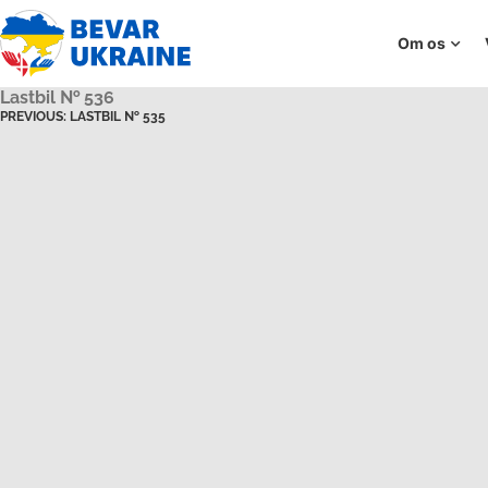
Om os
Lastbil № 536
PREVIOUS:
LASTBIL № 535