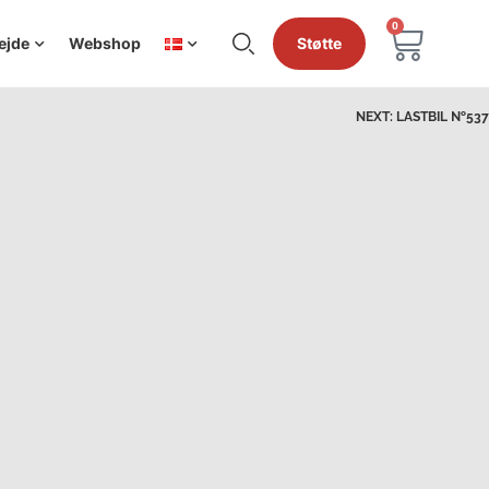
0
ejde
Webshop
Støtte
NEXT:
LASTBIL №537