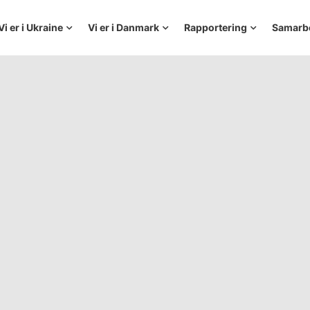
Vi er i Ukraine
Vi er i Danmark
Rapportering
Samarb