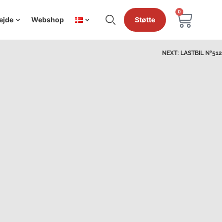
0
ejde
Webshop
Støtte
NEXT:
LASTBIL №512