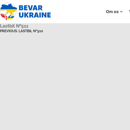
Om os
Lastbil №511
PREVIOUS:
LASTBIL №510