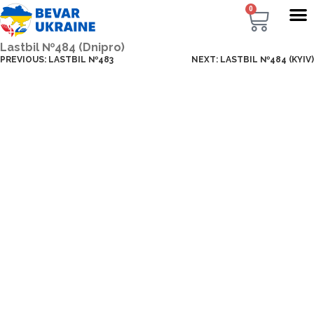
0
Lastbil №484 (Dnipro)
PREVIOUS:
LASTBIL №483
NEXT:
LASTBIL №484 (KYIV)