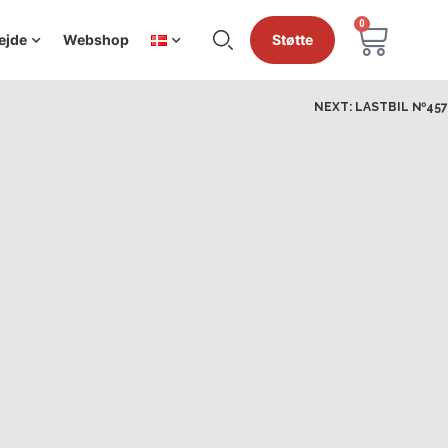
0
ejde
Webshop
Støtte
NEXT:
LASTBIL №457