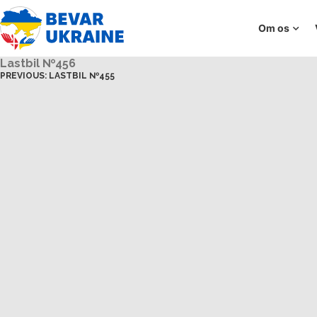
Om os
Lastbil №456
PREVIOUS:
LASTBIL №455