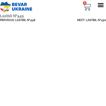
0
Lastbil №449
PREVIOUS:
LASTBIL №448
NEXT:
LASTBIL №450